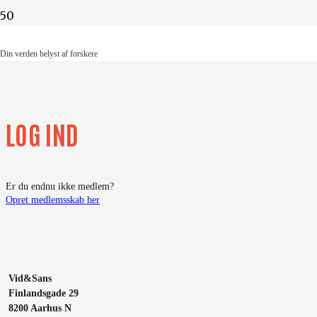
Din verden belyst af forskere
Din verden belyst af forskere
LOG IND
Er du endnu ikke medlem?
Opret medlemsskab her
Vid&Sans
Finlandsgade 29
8200 Aarhus N