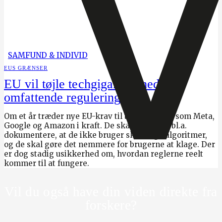
SAMFUND & INDIVID
EUS GRÆNSER
EU vil tøjle techgiganter med
omfattende regulering
Om et år træder nye EU-krav til techgiganter som Meta,
Google og Amazon i kraft. De skal fremover bl.a.
dokumentere, at de ikke bruger skadelige algoritmer,
og de skal gøre det nemmere for brugerne at klage. Der
er dog stadig usikkerhed om, hvordan reglerne reelt
kommer til at fungere.
Vil du også have din viden direkte fra
forskere?