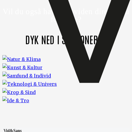
Vil du også have din viden direkte fra
forskere?
DYK NED I SEKTIONERNE
Vid&Sans