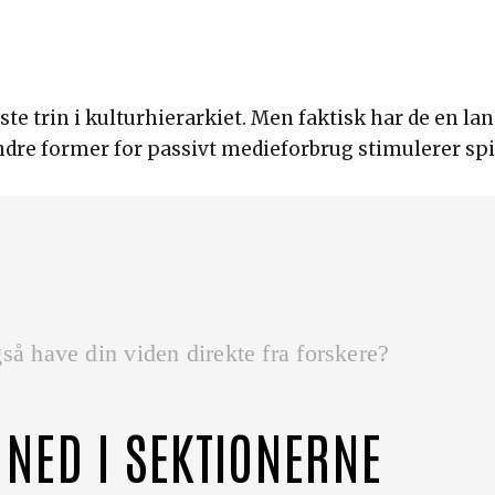
este trin i kulturhierarkiet. Men faktisk har de en la
ndre former for passivt medieforbrug stimulerer spi
så have din viden direkte fra forskere?
 NED I SEKTIONERNE