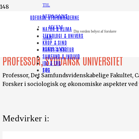
TIL
VID&SANS
UDFORSK STOFOMRÅDERNE
HVEM
NATUR & KLIMA
Din verden belyst af forskere
TEKNOLOGI & UNIVERS
Egon Noe
VAR
KROP & SIND
VID&SANS
KUNST & KULTUR
SAMFUND & INDIVID
PROFESSOR, SYDDANSK UNIVERSITET
IDE & TRO
SØG
Professor, Det Samfundsvidenskabelige Fakultet, C
Forsker i sociologisk og økonomiske aspekter ved u
Medvirker i: