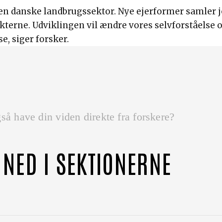
 i den danske landbrugssektor. Nye ejerformer samler
terne. Udviklingen vil ændre vores selvforståelse og 
, siger forsker.
så have din viden direkte fra forskere?
 NED I SEKTIONERNE