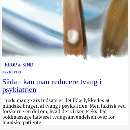
KROP & SIND
PSYKIATRI
Sådan kan man reducere tvang i
psykiatrien
Trods mange års indsats er det ikke lykkedes at
mindske brugen af tvang i psykiatrien. Men faktisk ved
forskerne en del om, hvad der virker. F.eks. har
boldmassage halveret tvangsanvendelsen over for
maniske patienter.