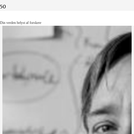
Din verden belyst af forskere
Din verden belyst af forskere