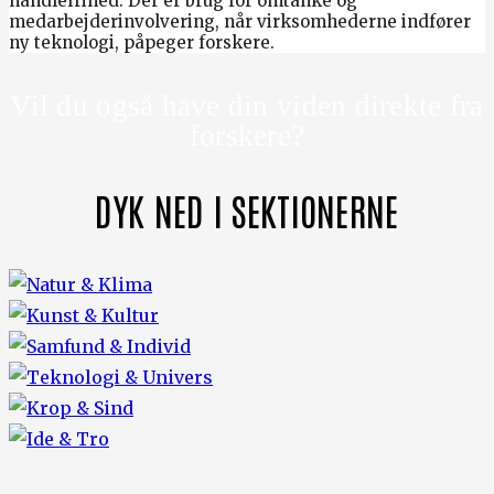
handlefrihed. Der er brug for omtanke og
medarbejderinvolvering, når virksomhederne indfører
ny teknologi, påpeger forskere.
Vil du også have din viden direkte fra
forskere?
DYK NED I SEKTIONERNE