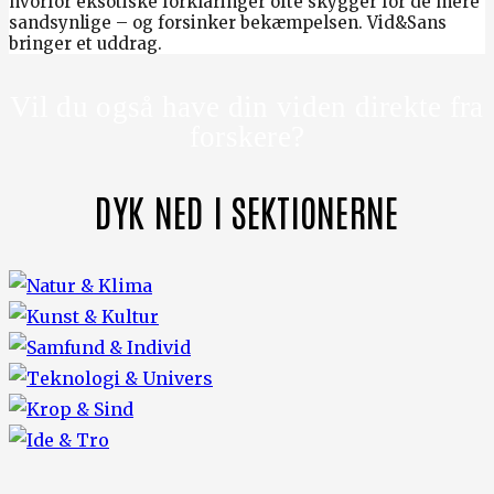
hvorfor eksotiske forklaringer ofte skygger for de mere
sandsynlige – og forsinker bekæmpelsen. Vid&Sans
bringer et uddrag.
Vil du også have din viden direkte fra
forskere?
DYK NED I SEKTIONERNE