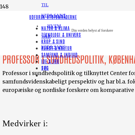
TIL
VID&SANS
UDFORSK STOFOMRÅDERNE
HVEM
NATUR & KLIMA
Din verden belyst af forskere
TEKNOLOGI & UNIVERS
Karsten Vrangbæk
VAR
KROP & SIND
VID&SANS
KUNST & KULTUR
SAMFUND & INDIVID
PROFESSOR I SUNDHEDSPOLITIK, KØBENH
IDE & TRO
SØG
Professor i sundhedspolitik og tilknyttet Center fo
samfundsvidenskabeligt perspektiv og har bl.a. f
europæiske og nordiske forskere om komparative s
Medvirker i: