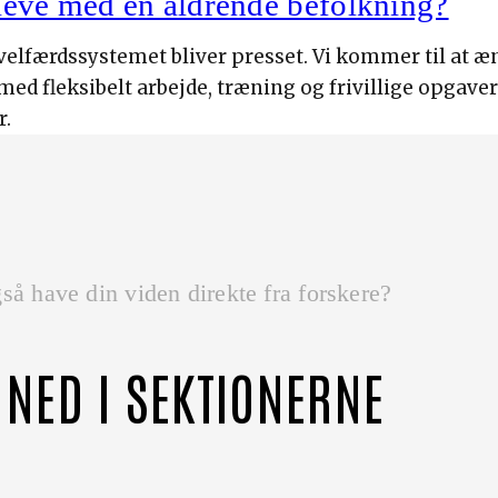
eve med en aldrende befolkning?
velfærdssystemet bliver presset. Vi kommer til at æ
 med fleksibelt arbejde, træning og frivillige opgaver
r.
så have din viden direkte fra forskere?
 NED I SEKTIONERNE