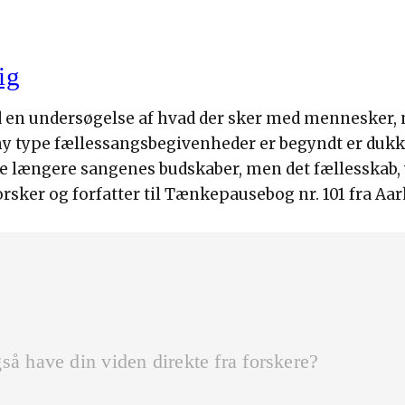
ig
n undersøgelse af hvad der sker med mennesker, når
y type fællessangsbegivenheder er begyndt er dukke 
ke længere sangenes budskaber, men det fællesskab, vi
sker og forfatter til Tænkepausebog nr. 101 fra Aar
så have din viden direkte fra forskere?