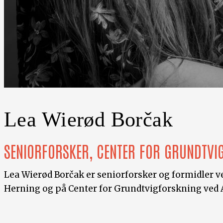
Lea Wierød Borčak
SENIORFORSKER, CENTER FOR GRUNDTVI
Lea Wierød Borčak er seniorforsker og formidler v
Herning og på Center for Grundtvigforskning ved 