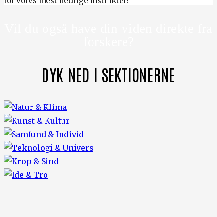
for vores mest nedrige instinkter?
Vil du også have din viden direkte fra
forskere?
DYK NED I SEKTIONERNE