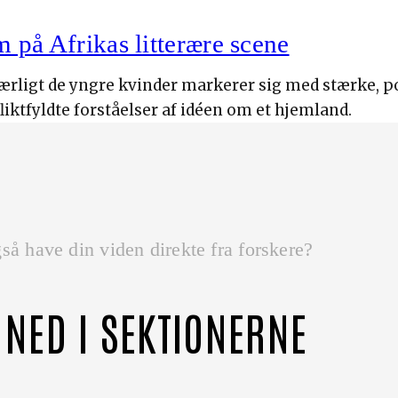
m på Afrikas litterære scene
 særligt de yngre kvinder markerer sig med stærke, 
ktfyldte forståelser af idéen om et hjemland.
så have din viden direkte fra forskere?
 NED I SEKTIONERNE