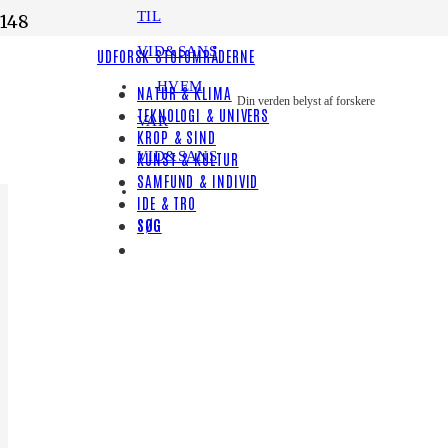
TIL
VID&SANS
UDFORSK STOFOMRÅDERNE
HVEM
NATUR & KLIMA
Din verden belyst af forskere
TEKNOLOGI & UNIVERS
VAR
KROP & SIND
VID&SANS
KUNST & KULTUR
SAMFUND & INDIVID
IDE & TRO
SØG