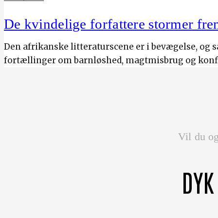
De kvindelige forfattere stormer fre
Den afrikanske litteraturscene er i bevægelse, og
fortællinger om barnløshed, magtmisbrug og konfli
Vil du og
DYK