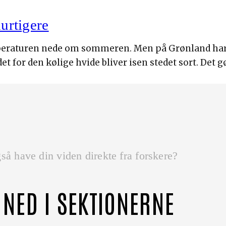
hurtigere
mperaturen nede om sommeren. Men på Grønland har
edet for den kølige hvide bliver isen stedet sort. Det 
så have din viden direkte fra forskere?
 NED I SEKTIONERNE