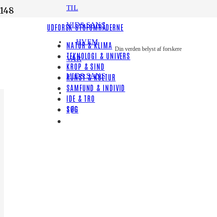
TIL
VID&SANS
UDFORSK STOFOMRÅDERNE
HVEM
NATUR & KLIMA
Din verden belyst af forskere
TEKNOLOGI & UNIVERS
VAR
KROP & SIND
VID&SANS
KUNST & KULTUR
SAMFUND & INDIVID
IDE & TRO
SØG