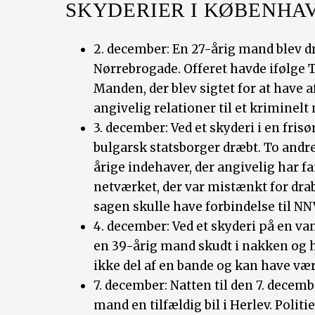
SKYDERIER I KØBENHA
2. december: En 27-årig mand blev d
Nørrebrogade. Offeret havde ifølge T
Manden, der blev sigtet for at have 
angivelig relationer til et kriminelt
3. december: Ved et skyderi i en fris
bulgarsk statsborger dræbt. To andre
årige indehaver, der angivelig har fa
netværket, der var mistænkt for drab
sagen skulle have forbindelse til NN
4. december: Ved et skyderi på en va
en 39-årig mand skudt i nakken og hå
ikke del af en bande og kan have være
7. december: Natten til den 7. decem
mand en tilfældig bil i Herlev. Politi