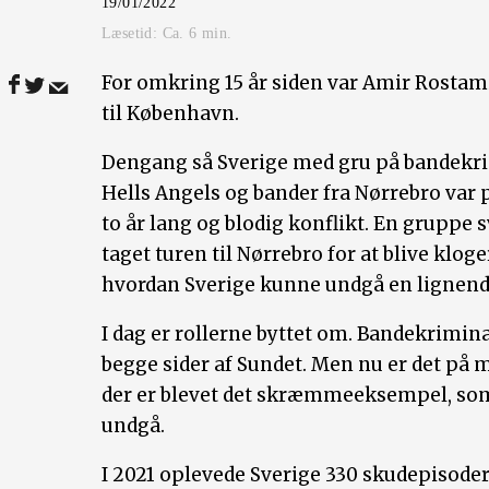
19/01/2022
Læsetid: Ca.
6
min.
For omkring 15 år siden var Amir Rostami
til København.
Dengang så Sverige med gru på bandekri
Hells Angels og bander fra Nørrebro var på
to år lang og blodig konflikt. En gruppe 
taget turen til Nørrebro for at blive kloge
hvordan Sverige kunne undgå en lignende
I dag er rollerne byttet om. Bandekrimin
begge sider af Sundet. Men nu er det på 
der er blevet det skræmmeeksempel, som 
undgå.
I 2021 oplevede Sverige 330 skudepisoder