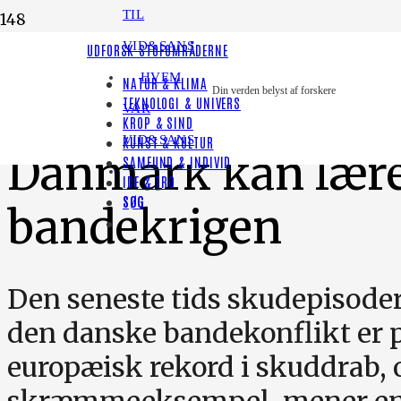
TIL
VID&SANS
LYT TIL HISTORIEN
UDFORSK STOFOMRÅDERNE
HVEM
NATUR & KLIMA
KRIMINALITET
Din verden belyst af forskere
TEKNOLOGI & UNIVERS
VAR
KROP & SIND
VID&SANS
KUNST & KULTUR
Danmark kan lære a
SAMFUND & INDIVID
IDE & TRO
SØG
bandekrigen
Den seneste tids skudepisode
den danske bandekonflikt er p
europæisk rekord i skuddrab,
skræmmeeksempel, mener en 