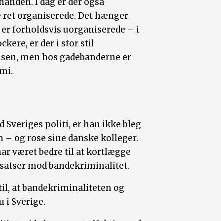
nanden. I dag er der også
 ret organiserede. Det hænger
er forholdsvis uorganiserede – i
kere, er der i stor stil
nsen, men hos gadebanderne er
ami.
Sveriges politi, er han ikke bleg
m – og rose sine danske kolleger.
ar været bedre til at kortlægge
satser mod bandekriminalitet.
il, at bandekriminaliteten og
 i Sverige.