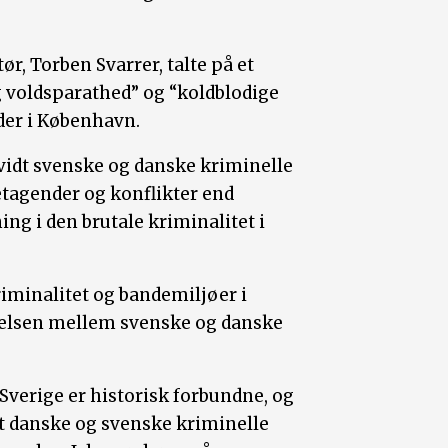
r, Torben Svarrer, talte på et
voldsparathed” og “koldblodige
oder i København.
vidt svenske og danske kriminelle
retagender og konflikter end
ing i den brutale kriminalitet i
riminalitet og bandemiljøer i
ndelsen mellem svenske og danske
Sverige er historisk forbundne, og
at danske og svenske kriminelle