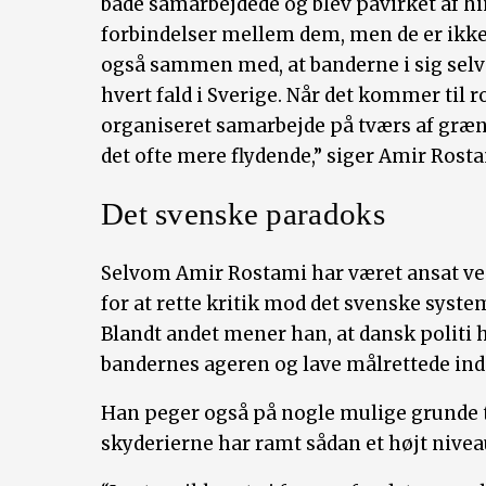
både samarbejdede og blev påvirket af hi
forbindelser mellem dem, men de er ikke
også sammen med, at banderne i sig selv 
hvert fald i Sverige. Når det kommer til roc
organiseret samarbejde på tværs af græ
det ofte mere flydende,” siger Amir Rost
Det svenske paradoks
Selvom Amir Rostami har været ansat ved 
for at rette kritik mod det svenske syste
Blandt andet mener han, at dansk politi h
bandernes ageren og lave målrettede ind
Han peger også på nogle mulige grunde t
skyderierne har ramt sådan et højt niveau