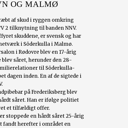
VN OG MALMØ
ræbt af skud i ryggen omkring
V 2 tilknytning til banden NNV.
affyret skuddene, er svensk og har
 netværk i Söderkulla i Malmø.
ørsalon i Rødovre blev en 17-årig
 blev såret, herunder den 28-
milierelationer til Söderkulla-
et dagen inden. En af de sigtede i
V.
ndpibebar på Frederiksberg blev
rdt såret. Han er ifølge politiet
t et tilfældigt offer.
ber stoppede en hårdt såret 25-årig
et fandt herefter i området en