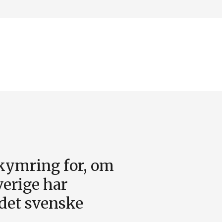
ekymring for, om
verige har
det svenske