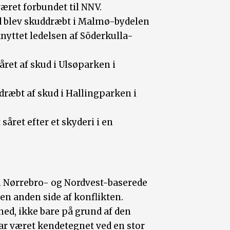
æret forbundet til NNV.
d blev skuddræbt i Malmø-bydelen
knyttet ledelsen af Söderkulla-
året af skud i Ulsøparken i
dræbt af skud i Hallingparken i
såret efter et skyderi i en
en Nørrebro- og Nordvest-baserede
en anden side af konflikten.
d, ikke bare på grund af den
ar været kendetegnet ved en stor