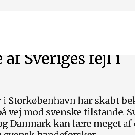
f Sveriges fejl i
r i Storkøbenhavn har skabt b
å vej mod svenske tilstande. S
 og Danmark kan lære meget af 
svensk bandeforsker.