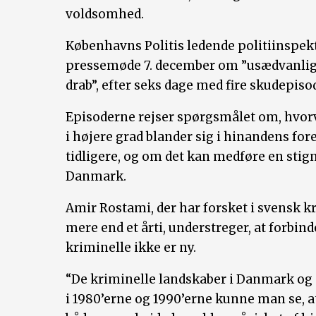
voldsomhed.
Københavns Politis ledende politiinspektø
pressemøde 7. december om ”usædvanlig 
drab”, efter seks dage med fire skudepis
Episoderne rejser spørgsmålet om, hvor
i højere grad blander sig i hinandens fo
tidligere, og om det kan medføre en stign
Danmark.
Amir Rostami, der har forsket i svensk k
mere end et årti, understreger, at forbi
kriminelle ikke er ny.
“De kriminelle landskaber i Danmark og 
i 1980’erne og 1990’erne kunne man se, 