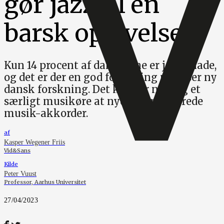
gør jazz til en
barsk oplevelse
Kun 14 procent af danskerne er jazz-glade,
og det er der en god forklaring på, viser ny
dansk forskning. Det kræver nemlig et
særligt musikøre at nyde komplicerede
musik-akkorder.
af
Kasper Wegener Friis
Vid&Sans
Kilde
Peter Vuust
Professor, Aarhus Universitet
27/04/2023