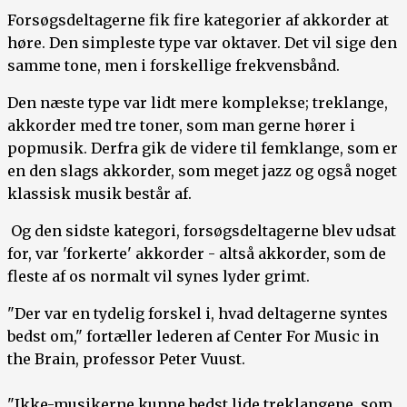
Forsøgsdeltagerne fik fire kategorier af akkorder at
høre. Den simpleste type var oktaver. Det vil sige den
samme tone, men i forskellige frekvensbånd.
Den næste type var lidt mere komplekse; treklange,
akkorder med tre toner, som man gerne hører i
popmusik. Derfra gik de videre til femklange, som er
en den slags akkorder, som meget jazz og også noget
klassisk musik består af.
Og den sidste kategori, forsøgsdeltagerne blev udsat
for, var 'forkerte' akkorder - altså akkorder, som de
fleste af os normalt vil synes lyder grimt.
"Der var en tydelig forskel i, hvad deltagerne syntes
bedst om," fortæller lederen af Center For Music in
the Brain, professor Peter Vuust.
"Ikke-musikerne kunne bedst lide treklangene, som