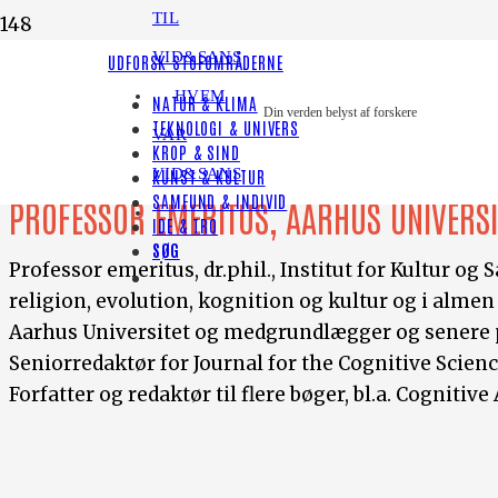
TIL
VID&SANS
UDFORSK STOFOMRÅDERNE
HVEM
NATUR & KLIMA
Din verden belyst af forskere
TEKNOLOGI & UNIVERS
Armin W. Geertz
VAR
KROP & SIND
VID&SANS
KUNST & KULTUR
SAMFUND & INDIVID
PROFESSOR EMERITUS, AARHUS UNIVERSI
IDE & TRO
SØG
Professor emeritus, dr.phil., Institut for Kultur og
religion, evolution, kognition og kultur og i almen
Aarhus Universitet og medgrundlægger og senere pr
Seniorredaktør for Journal for the Cognitive Scien
Forfatter og redaktør til flere bøger, bl.a. Cognit