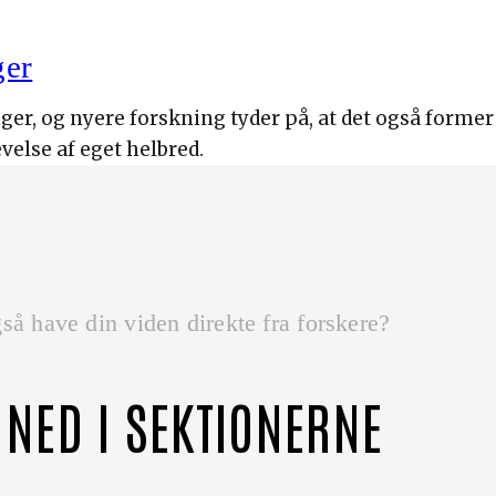
ger
ger, og nyere forskning tyder på, at det også forme
velse af eget helbred.
så have din viden direkte fra forskere?
 NED I SEKTIONERNE