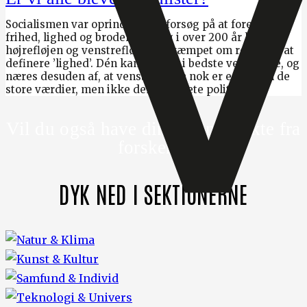
Socialismen var oprindeligt et forsøg på at forene
frihed, lighed og broderskab, og i over 200 år har
højrefløjen og venstrefløjen nu kæmpet om retten til at
definere ’lighed’. Dén kamp lever i bedste velgående, og
næres desuden af, at venstrefløjen nok er enige om de
store værdier, men ikke den konkrete politik.
Vil du også have din viden direkte fra
forskere?
DYK NED I SEKTIONERNE