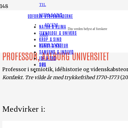
TIL
VID&SANS
UDFORSK STOFOMRÅDERNE
HVEM
NATUR & KLIMA
Din verden belyst af forskere
TEKNOLOGI & UNIVERS
Frederik Stjernfelt
VAR
KROP & SIND
VID&SANS
KUNST & KULTUR
SAMFUND & INDIVID
PROFESSOR, AALBORG UNIVERSITET
IDE & TRO
SØG
Professor i semiotik, idéhistorie og videnskabsteor
Konfækt. Tre vilde år med trykkefrihed 1770-1773
(2
Medvirker i: