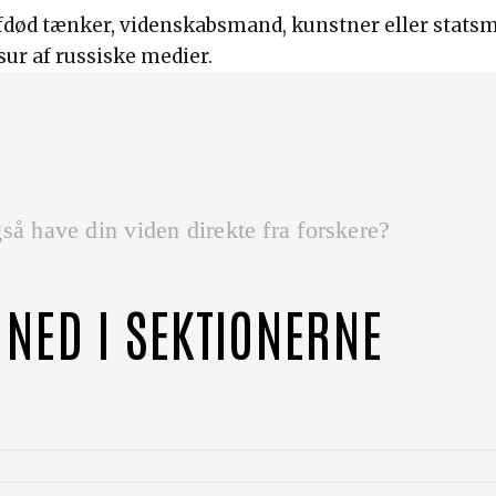
fdød tænker, videnskabsmand, kunstner eller statsm
ur af russiske medier.
så have din viden direkte fra forskere?
 NED I SEKTIONERNE