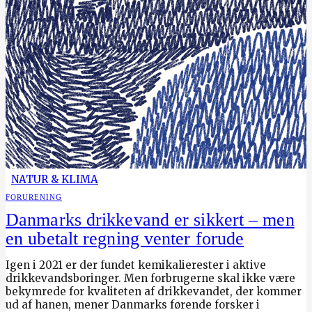
NATUR & KLIMA
FORURENING
Danmarks drikkevand er sikkert – men
en ubetalt regning venter forude
Igen i 2021 er der fundet kemikalierester i aktive
drikkevandsboringer. Men forbrugerne skal ikke være
bekymrede for kvaliteten af drikkevandet, der kommer
ud af hanen, mener Danmarks førende forsker i