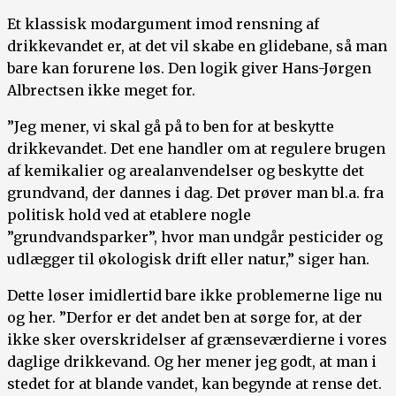
Et klassisk modargument imod rensning af
drikkevandet er, at det vil skabe en glidebane, så man
bare kan forurene løs. Den logik giver Hans-Jørgen
Albrectsen ikke meget for.
”Jeg mener, vi skal gå på to ben for at beskytte
drikkevandet. Det ene handler om at regulere brugen
af kemikalier og arealanvendelser og beskytte det
grundvand, der dannes i dag. Det prøver man bl.a. fra
politisk hold ved at etablere nogle
”grundvandsparker”, hvor man undgår pesticider og
udlægger til økologisk drift eller natur,” siger han.
Dette løser imidlertid bare ikke problemerne lige nu
og her. ”Derfor er det andet ben at sørge for, at der
ikke sker overskridelser af grænseværdierne i vores
daglige drikkevand. Og her mener jeg godt, at man i
stedet for at blande vandet, kan begynde at rense det.