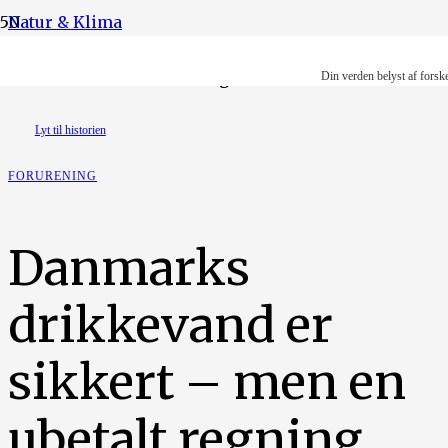
Natur & Klima
Illustration: Ruth-Anne Degn Dausell
Din verden belyst af forsk
Lyt til historien
FORURENING
Danmarks
drikkevand er
sikkert – men en
ubetalt regning