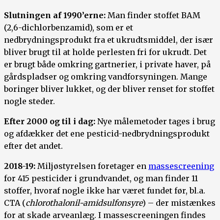
Slutningen af 1990’erne:
Man finder stoffet BAM
(2,6-dichlorbenzamid), som er et
nedbrydningsprodukt fra et ukrudtsmiddel, der især
bliver brugt til at holde perlesten fri for ukrudt. Det
er brugt både omkring gartnerier, i private haver, på
gårdspladser og omkring vandforsyningen. Mange
boringer bliver lukket, og der bliver renset for stoffet
nogle steder.
Efter 2000 og til i dag:
Nye målemetoder tages i brug
og afdækker det ene pesticid-nedbrydningsprodukt
efter det andet.
2018-19:
Miljøstyrelsen foretager en
massescreening
for 415 pesticider i grundvandet, og man finder 11
stoffer, hvoraf nogle ikke har været fundet før, bl.a.
CTA (
chlorothalonil-amidsulfonsyre
) – der mistænkes
for at skade arveanlæg. I massescreeningen findes