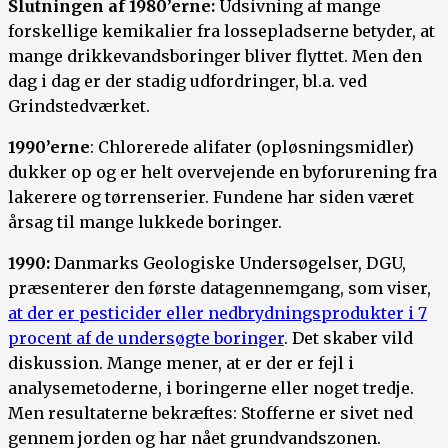
Slutningen af 1980’erne:
Udsivning af mange
forskellige kemikalier fra lossepladserne betyder, at
mange drikkevandsboringer bliver flyttet. Men den
dag i dag er der stadig udfordringer, bl.a. ved
Grindstedværket.
1990’erne
: Chlorerede alifater (opløsningsmidler)
dukker op og er helt overvejende en byforurening fra
lakerere og tørrenserier. Fundene har siden været
årsag til mange lukkede boringer.
1990:
Danmarks Geologiske Undersøgelser, DGU,
præsenterer den første datagennemgang, som viser,
at der er pesticider eller nedbrydningsprodukter i 7
procent af de undersøgte boringer
. Det skaber vild
diskussion. Mange mener, at er der er fejl i
analysemetoderne, i boringerne eller noget tredje.
Men resultaterne bekræftes: Stofferne er sivet ned
gennem jorden og har nået grundvandszonen.