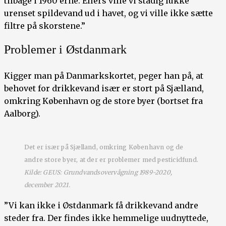
tilbage i 1960’erne. Ellers ville vi stadig lukke
urenset spildevand ud i havet, og vi ville ikke sætte
filtre på skorstene.”
Problemer i Østdanmark
Kigger man på Danmarkskortet, peger han på, at
behovet for drikkevand især er stort på Sjælland,
omkring København og de store byer (bortset fra
Aalborg).
Det er især på Sjælland, omkring København og de
andre store byer, at der er problemer med pesticidfund.
Kilde: GEUS: Grundvandsovervågning 1989-2020,
december 2021.
”Vi kan ikke i Østdanmark få drikkevand andre
steder fra. Der findes ikke hemmelige uudnyttede,