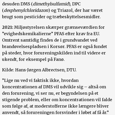
desuden DMS (
dimethylsulfamid
), DPC
(
desphenylchloridazon
) og Triazol, der har været
brugt som pesticider og træbeskyttelsesmidler.
2021:
Miljøstyrelsen skærper grænseværdien for
”evighedskemikalierne” PFAS efter krav fra EU.
Omtrent samtidig findes de i grundvandet ved
brandøvelsespladsen i Korsør. PFAS er også fundet
på steder, hvor forureningskilden ind til videre er
ukendt, for eksempel på Fanø.
Kilde: Hans-Jørgen Albrectsen, DTU.
”Lige nu ved vi faktisk ikke, hvordan
koncentrationen af DMS vil udvikle sig – altså om
den forurening, vi ser nu, er begyndelsen på et
stigende problem, eller om koncentrationen vil falde
som følge af, at moderstofferne ikke længere bliver
anvendt, så forureningen forsvinder i løbet af få år.”