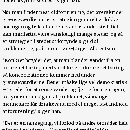
det en usynlig succes,” siger han.
Når man finder pesticidforurening, der overskrider
grænseværdierne, er strategien generelt at lukke
boringen og lede efter rent vand et andet sted. Det
kan imidlertid være vanskeligt mange steder, og så
er strategien i stedet at fortynde sig ud af
problemerne, pointerer Hans-Jørgen Albrectsen:
”Konkret betyder det, at man blander vandet fra en
forurenet boring med vand for en uforurenet boring,
så koncentrationen kommer ned under
grænseværdierne. Det er måske lige vel demokratisk
– i stedet for at rense vandet og fjerne forureningen,
fortynder man sig ud af problemet, så mange
mennesker får drikkevand med et meget lavt indhold
af forurening,” siger han.
”Det er en tankegang, vi forlod på andre områder helt