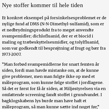
Nye stoffer kommer til hele tiden
Et konkret eksempel på forsinkelsesproblemet er de
nylige fund af DMS (N-N-Dimethyl-sulfamid), som er
et nedbrydningsprodukt fra to meget anvendte
svampemidler; dichlofluanid, der er et biocid i
maling og træbeskyttelsesmidler, og tolylfluanid,
som var godkendt til besprøjtning af frugt og bær fra
1973-2007.
”Man forbød svampemidlerne for snart femten år
siden, fordi man havde mistanke om, at de kunne
give problemer, men man fulgte ikke op med et
måleprogram, som kunne følge stoffet i jordlagene.
Så det er først for få år siden, at Miljøstyrelsen via en
omfattende screening fandt stoffet i grundvandet. I
bagklogskabens lys burde man have haft et
måleprogram, så man kunne sætte ind noget før,”