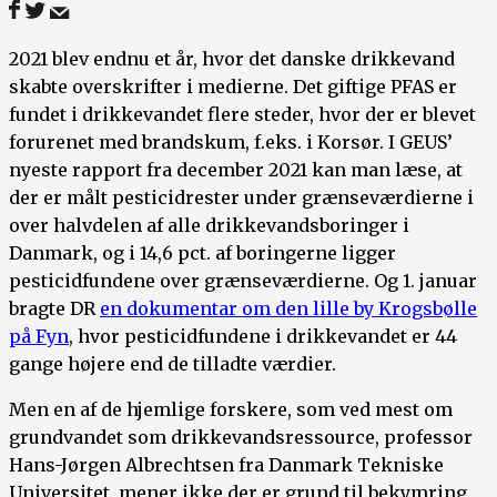
2021 blev endnu et år, hvor det danske drikkevand
skabte overskrifter i medierne. Det giftige PFAS er
fundet i drikkevandet flere steder, hvor der er blevet
forurenet med brandskum, f.eks. i Korsør. I GEUS’
nyeste rapport fra december 2021 kan man læse, at
der er målt pesticidrester under grænseværdierne i
over halvdelen af alle drikkevandsboringer i
Danmark, og i 14,6 pct. af boringerne ligger
pesticidfundene over grænseværdierne. Og 1. januar
bragte DR
en dokumentar om den lille by Krogsbølle
på Fyn
, hvor pesticidfundene i drikkevandet er 44
gange højere end de tilladte værdier.
Men en af de hjemlige forskere, som ved mest om
grundvandet som drikkevandsressource, professor
Hans-Jørgen Albrechtsen fra Danmark Tekniske
Universitet, mener ikke der er grund til bekymring