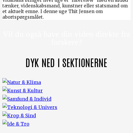
Vid&Sans bringer hver uge et ”interview” med en afdød
tænker, videnskabsmand, kunstner eller statsmand om
et aktuelt emne. I denne uge Thit Jensen om
abortspørgsmålet.
Vil du også have din viden direkte fra
forskere?
DYK NED I SEKTIONERNE