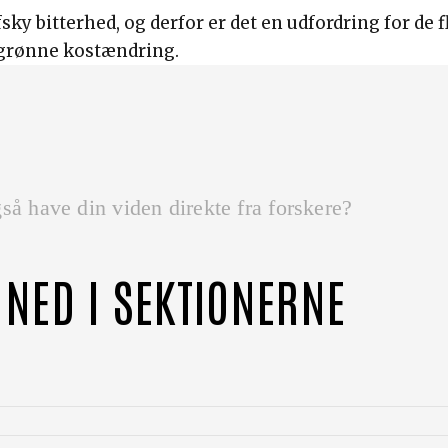
sky bitterhed, og derfor er det en udfordring for de 
 grønne kostændring.
så have din viden direkte fra forskere?
 NED I SEKTIONERNE