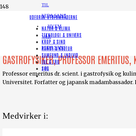
TIL
VID&SANS
UDFORSK STOFOMRÅDERNE
HVEM
NATUR & KLIMA
TEKNOLOGI & UNIVERS
Ole G. Mouritsen
VAR
KROP & SIND
VID&SANS
KUNST & KULTUR
SAMFUND & INDIVID
GASTROFYSIKER, PROFESSOR EMERITUS, 
IDE & TRO
SØG
Professor emeritus dr. scient. i gastrofysik og ku
Universitet. Forfatter og japansk madambassadør. 
Medvirker i: