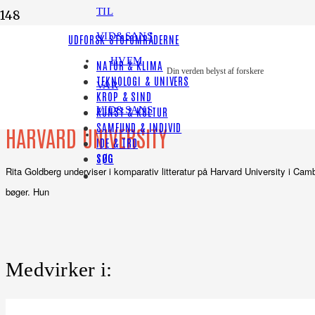
TIL
VID&SANS
UDFORSK STOFOMRÅDERNE
HVEM
NATUR & KLIMA
Din verden belyst af forskere
TEKNOLOGI & UNIVERS
Rita Goldberg
VAR
KROP & SIND
VID&SANS
KUNST & KULTUR
SAMFUND & INDIVID
HARVARD UNIVERSITY
IDE & TRO
SØG
Rita Goldberg underviser i komparativ litteratur på Harvard University i Camb
bøger. Hun
Medvirker i: