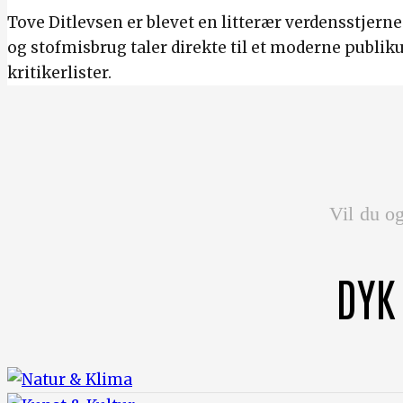
Tove Ditlevsen er blevet en litterær verdensstjern
og stofmisbrug taler direkte til et moderne publi
kritikerlister.
Vil du og
DYK