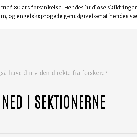
e med 80 års forsinkelse. Hendes hudløse skildringe
kum, og engelsksprogede genudgivelser af hendes væ
så have din viden direkte fra forskere?
 NED I SEKTIONERNE