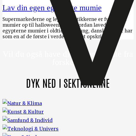
Lav din egen egyptiske mumie
Supermarkederne og legetøjsbutikkerne er fyldt med
mumier op til halloween. Men hvordan lavede
egypterne mumier i oldtiden? En ung, dansk forsker har
som en af de første i verden oversat opskriften.
Vil du også have din viden direkte fra
forskere?
DYK NED I SEKTIONERNE