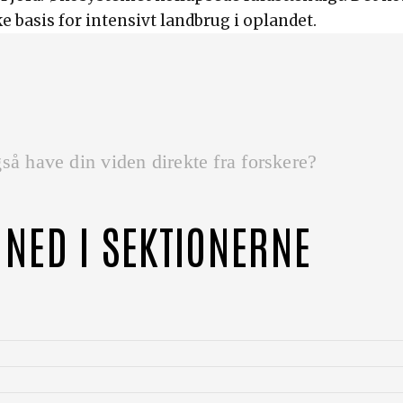
kke basis for intensivt landbrug i oplandet.
så have din viden direkte fra forskere?
 NED I SEKTIONERNE