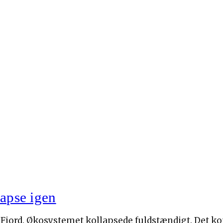
lapse igen
r Fjord. Økosystemet kollapsede fuldstændigt. Det ko