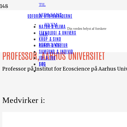
TIL
VID&SANS
UDFORSK STOFOMRÅDERNE
HVEM
NATUR & KLIMA
Din verden belyst af forskere
TEKNOLOGI & UNIVERS
Stiig Markager
VAR
KROP & SIND
VID&SANS
KUNST & KULTUR
SAMFUND & INDIVID
PROFESSOR, AARHUS UNIVERSITET
IDE & TRO
SØG
Professor på Institut for Ecoscience på Aarhus Uni
Medvirker i: