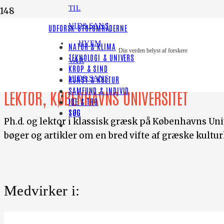
TIL
VID&SANS
UDFORSK STOFOMRÅDERNE
HVEM
NATUR & KLIMA
Din verden belyst af forskere
TEKNOLOGI & UNIVERS
Thomas Heine Nielsen
VAR
KROP & SIND
VID&SANS
KUNST & KULTUR
SAMFUND & INDIVID
LEKTOR, KØBENHAVNS UNIVERSITET
IDE & TRO
SØG
Ph.d. og lektor i klassisk græsk på Københavns Univ
bøger og artikler om en bred vifte af græske kultu
Medvirker i: