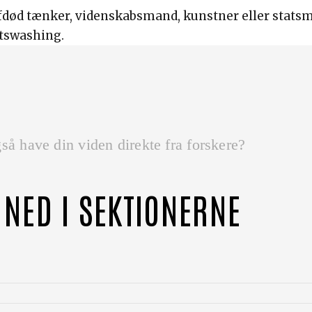
fdød tænker, videnskabsmand, kunstner eller statsm
tswashing.
så have din viden direkte fra forskere?
 NED I SEKTIONERNE