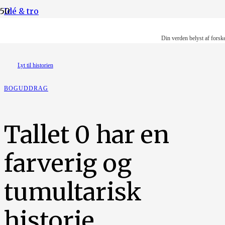
Idé & tro
Illustration: Gita Emilie Sitanala Andersen
Din verden belyst af forsk
Lyt til historien
BOGUDDRAG
Tallet 0 har en
farverig og
tumultarisk
historie