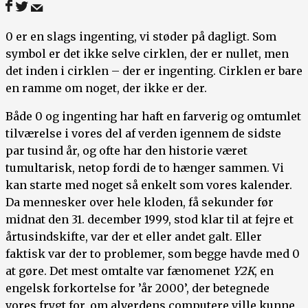
0 er en slags ingenting, vi støder på dagligt. Som
symbol er det ikke selve cirklen, der er nullet, men
det inden i cirklen – der er ingenting. Cirklen er bare
en ramme om noget, der ikke er der.
Både 0 og ingenting har haft en farverig og omtumlet
tilværelse i vores del af verden igennem de sidste
par tusind år, og ofte har den historie været
tumultarisk, netop fordi de to hænger sammen. Vi
kan starte med noget så enkelt som vores kalender.
Da mennesker over hele kloden, få sekunder før
midnat den 31. december 1999, stod klar til at fejre et
årtusindskifte, var der et eller andet galt. Eller
faktisk var der to problemer, som begge havde med 0
at gøre. Det mest omtalte var fænomenet
Y2K
, en
engelsk forkortelse for ’år 2000’, der betegnede
vores frygt for, om alverdens computere ville kunne