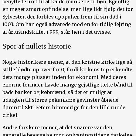
benyttede uret til at kalde munkene til bøn. Egentlig
en meget smart opfindelse, men lige lidt hjalp det for
Sylvester, der forblev upopulær frem til sin død i
1003. Om han også advarede mod en for tidlig fejring
af årtusindskiftet i 999, står hen i det uvisse.
Spor af nullets historie
Nogle historikere mener, at den kristne kirke lige så
stille blødte op over for 0, fordi kirkens top erkendte
dets mange plusser inden for økonomi. Med deres
enorme formuer havde mange gejstlige tætte bånd til
både banker og købmænd, så det er muligt at
udsigten til større pekuniære gevinster åbnede
døren til Skt. Peters himmerige for den lille runde
cirkel.
Andre forskere mener, at det snarere var den
generelle bevægelse mod oplysningstidens dyrkelse