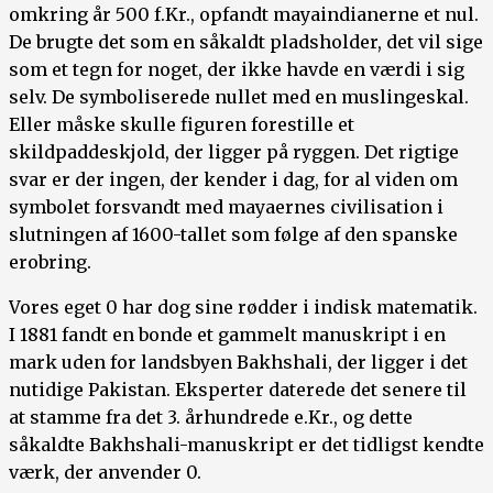
omkring år 500 f.Kr., opfandt mayaindianerne et nul.
De brugte det som en såkaldt pladsholder, det vil sige
som et tegn for noget, der ikke havde en værdi i sig
selv. De symboliserede nullet med en muslingeskal.
Eller måske skulle figuren forestille et
skildpaddeskjold, der ligger på ryggen. Det rigtige
svar er der ingen, der kender i dag, for al viden om
symbolet forsvandt med mayaernes civilisation i
slutningen af 1600-tallet som følge af den spanske
erobring.
Vores eget 0 har dog sine rødder i indisk matematik.
I 1881 fandt en bonde et gammelt manuskript i en
mark uden for landsbyen Bakhshali, der ligger i det
nutidige Pakistan. Eksperter daterede det senere til
at stamme fra det 3. århundrede e.Kr., og dette
såkaldte Bakhshali-manuskript er det tidligst kendte
værk, der anvender 0.