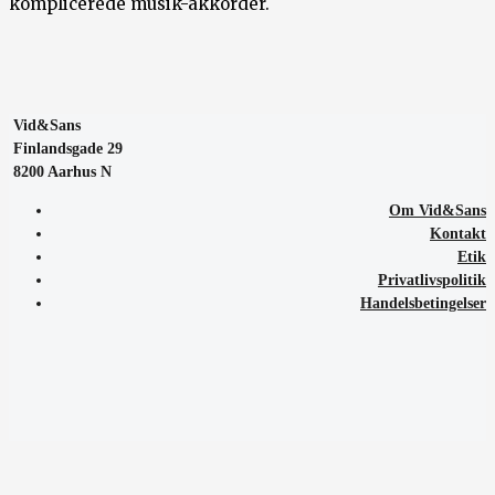
komplicerede musik-akkorder.
Vid&Sans
Finlandsgade 29
8200 Aarhus N
Om Vid&Sans
Kontakt
Etik
Privatlivspolitik
Handelsbetingelser