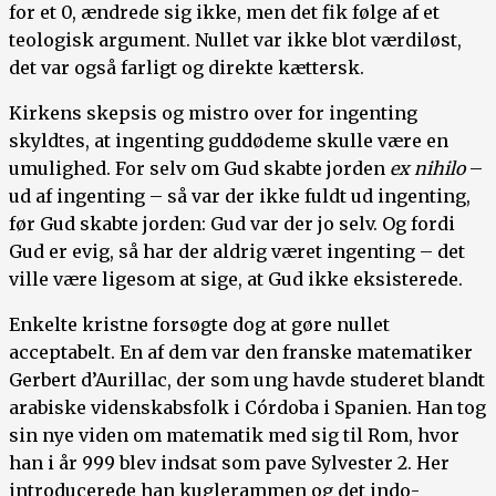
for et 0, ændrede sig ikke, men det fik følge af et
teologisk argument. Nullet var ikke blot værdiløst,
det var også farligt og direkte kættersk.
Kirkens skepsis og mistro over for ingenting
skyldtes, at ingenting guddødeme skulle være en
umulighed. For selv om Gud skabte jorden
ex nihilo
–
ud af ingenting – så var der ikke fuldt ud ingenting,
før Gud skabte jorden: Gud var der jo selv. Og fordi
Gud er evig, så har der aldrig været ingenting – det
ville være ligesom at sige, at Gud ikke eksisterede.
Enkelte kristne forsøgte dog at gøre nullet
acceptabelt. En af dem var den franske matematiker
Gerbert d’Aurillac, der som ung havde studeret blandt
arabiske videnskabsfolk i Córdoba i Spanien. Han tog
sin nye viden om matematik med sig til Rom, hvor
han i år 999 blev indsat som pave Sylvester 2. Her
introducerede han kuglerammen og det indo-