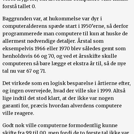
forstå tallet 0.
Baggrunden var, at hukommelse var dyr i
computeralderens spæde start i 1950’erne, så derfor
programmerede man computere til kun at huske de
allermest nødvendige detaljer. Årstal som
eksempelvis 1966 eller 1970 blev således gemt som
henholdsvis 66 og 70, og ved et årsskifte skulle
computeren så bare lægge et ekstra år til, så de nye
tal nu var 67 og 71.
Det virkede som en logisk besparelse i årtierne efter,
og ingen overvejede, hvad der ville ske i 1999. Altså
lige indtil det stod klart, at der ikke var nogen
garanti for, præcis hvordan alverdens computere
ville reagere.
Godt nok ville computerne formodentlig kunne
skifte fra 99 til 00, men fordi de to første tal ikke var