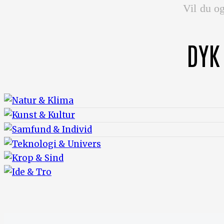
Vil du og
DYK