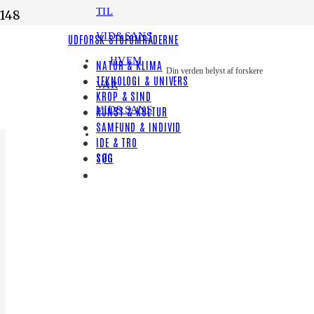
TIL
VID&SANS
UDFORSK STOFOMRÅDERNE
HVEM
NATUR & KLIMA
Din verden belyst af forskere
TEKNOLOGI & UNIVERS
VAR
KROP & SIND
VID&SANS
KUNST & KULTUR
SAMFUND & INDIVID
IDE & TRO
SØG