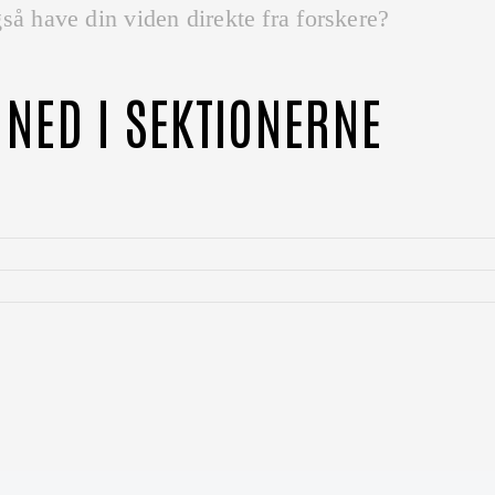
så have din viden direkte fra forskere?
 NED I SEKTIONERNE