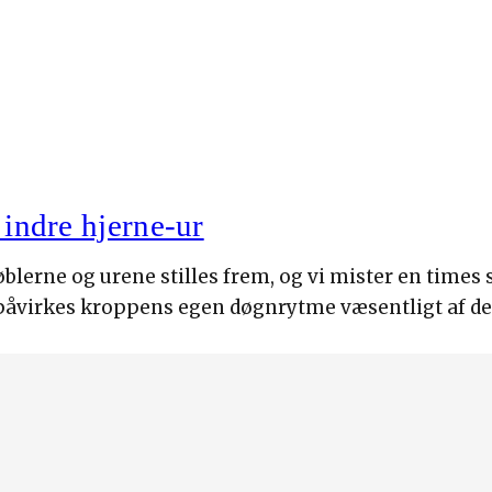
t indre hjerne-ur
øblerne og urene stilles frem, og vi mister en times 
 påvirkes kroppens egen døgnrytme væsentligt af d