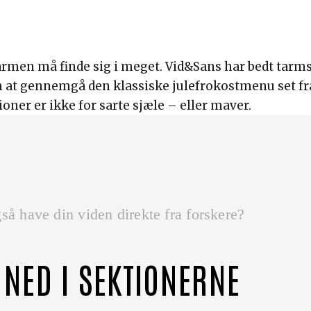
tarmen må finde sig i meget. Vid&Sans har bedt tarm
m at gennemgå den klassiske julefrokostmenu set fr
ner er ikke for sarte sjæle – eller maver.
så have din viden direkte fra forskere?
 NED I SEKTIONERNE