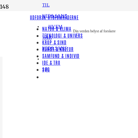
TIL
VID&SANS
UDFORSK STOFOMRÅDERNE
HVEM
NATUR & KLIMA
Din verden belyst af forskere
TEKNOLOGI & UNIVERS
VAR
KROP & SIND
VID&SANS
KUNST & KULTUR
SAMFUND & INDIVID
IDE & TRO
SØG