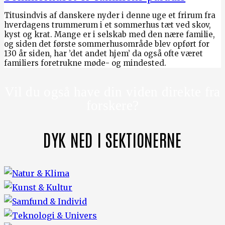
Titusindvis af danskere nyder i denne uge et frirum fra
hverdagens trummerum i et sommerhus tæt ved skov,
kyst og krat. Mange er i selskab med den nære familie,
og siden det første sommerhusområde blev opført for
130 år siden, har ’det andet hjem’ da også ofte været
familiers foretrukne møde- og mindested.
Vil du også have din viden direkte fra
forskere?
DYK NED I SEKTIONERNE