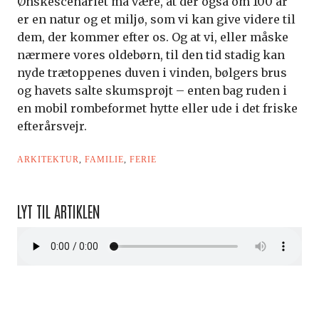
Ønskescenariet må være, at der også om 100 år
er en natur og et miljø, som vi kan give videre til
dem, der kommer efter os. Og at vi, eller måske
nærmere vores oldebørn, til den tid stadig kan
nyde trætoppenes duven i vinden, bølgers brus
og havets salte skumsprøjt – enten bag ruden i
en mobil rombeformet hytte eller ude i det friske
efterårsvejr.
ARKITEKTUR
,
FAMILIE
,
FERIE
LYT TIL ARTIKLEN