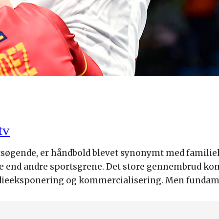
tv
ktsøgende, er håndbold blevet synonymt med famili
je end andre sportsgrene. Det store gennembrud kom
dieeksponering og kommercialisering. Men fundament