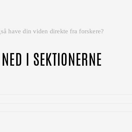
så have din viden direkte fra forskere?
 NED I SEKTIONERNE