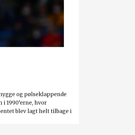
ehygge og pølseklappende
 i 1990’erne, hvor
et blev lagt helt tilbage i