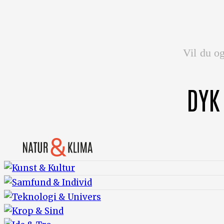
Vil du og
DYK