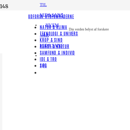
TIL
VID&SANS
UDFORSK STOFOMRÅDERNE
HVEM
NATUR & KLIMA
Din verden belyst af forskere
TEKNOLOGI & UNIVERS
VAR
KROP & SIND
VID&SANS
KUNST & KULTUR
SAMFUND & INDIVID
IDE & TRO
SØG