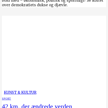
bold med – økonomisk, politisk og sportsligt? Se kortet
over demokratiets dukse og djævle.
KUNST & KULTUR
SPORT
42 km, der ændrede verden