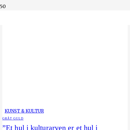
Din verden belyst af forskere
KUNST & KULTUR
GRÅT GULD
”Et hul i kulturarven er et hul i