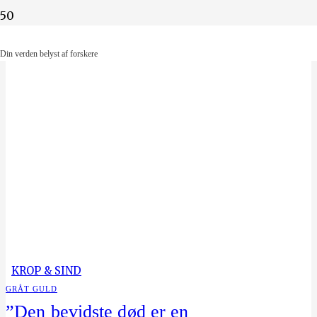
Din verden belyst af forskere
Din verden belyst af forskere
KROP & SIND
GRÅT GULD
”Den bevidste død er en