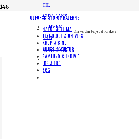
TIL
VID&SANS
UDFORSK STOFOMRÅDERNE
HVEM
NATUR & KLIMA
Din verden belyst af forskere
TEKNOLOGI & UNIVERS
VAR
KROP & SIND
VID&SANS
KUNST & KULTUR
SAMFUND & INDIVID
IDE & TRO
SØG