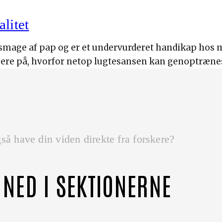
alitet
 smage af pap og er et undervurderet handikap hos 
ogere på, hvorfor netop lugtesansen kan genoptræne
så have din viden direkte fra forskere?
 NED I SEKTIONERNE