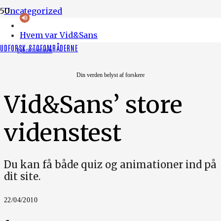
Uncategorized
Hvem var Vid&Sans
UDFORSK STOFOMRÅDERNE
Lyt til historien
Din verden belyst af forskere
Vid&Sans’ store
videnstest
Du kan få både quiz og animationer ind på
dit site.
22/04/2010