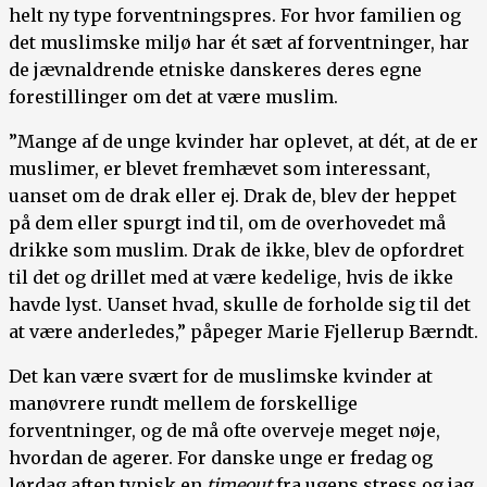
helt ny type forventningspres. For hvor familien og
det muslimske miljø har ét sæt af forventninger, har
de jævnaldrende etniske danskeres deres egne
forestillinger om det at være muslim.
”Mange af de unge kvinder har oplevet, at dét, at de er
muslimer, er blevet fremhævet som interessant,
uanset om de drak eller ej. Drak de, blev der heppet
på dem eller spurgt ind til, om de overhovedet må
drikke som muslim. Drak de ikke, blev de opfordret
til det og drillet med at være kedelige, hvis de ikke
havde lyst. Uanset hvad, skulle de forholde sig til det
at være anderledes,” påpeger Marie Fjellerup Bærndt.
Det kan være svært for de muslimske kvinder at
manøvrere rundt mellem de forskellige
forventninger, og de må ofte overveje meget nøje,
hvordan de agerer. For danske unge er fredag og
lørdag aften typisk en
timeout
fra ugens stress og jag