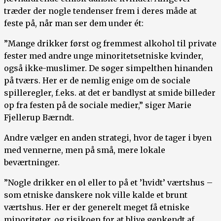
træder der nogle tendenser frem i deres måde at
feste på, når man ser dem under ét:
”Mange drikker først og fremmest alkohol til private
fester med andre unge minoritetsetniske kvinder,
også ikke-muslimer. De søger simpelthen hinanden
på tværs. Her er de nemlig enige om de sociale
spilleregler, f.eks. at det er bandlyst at smide billeder
op fra festen på de sociale medier,” siger Marie
Fjellerup Bærndt.
Andre vælger en anden strategi, hvor de tager i byen
med vennerne, men på små, mere lokale
beværtninger.
”Nogle drikker en øl eller to på et ’hvidt’ værtshus –
som etniske danskere nok ville kalde et brunt
værtshus. Her er der generelt meget få etniske
minoriteter, og risikoen for at blive genkendt af