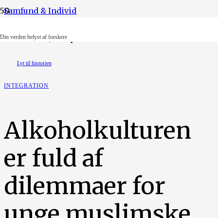
Samfund & Individ
Foto: Ritzau/Scanpix
Din verden belyst af forskere
Lyt til historien
INTEGRATION
Alkoholkulturen
er fuld af
dilemmaer for
unge muslimske