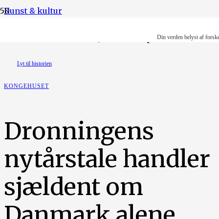
Kunst & kultur
Foto: Bent K Rasmussen/Ritzau Scanpix.
Din verden belyst af forsk
Lyt til historien
KONGEHUSET
Dronningens
nytårstale handler
sjældent om
Danmark alene