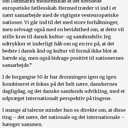
om Danmarks medlemskab af det udvidede
europæiske fællesskab. Hermed træder vi ind i et
nært samarbejde med de vigtigste vesteuropæiske
nationer. Vi går ind til det med store forhåbninger,
men selvsagt også med en bevidsthed om, at dette vil
stille krav til dansk kultur- og samfundsliv. Jeg
udtrykker et inderligt håb om og en tro på, at det
bedste i dansk ånd og kultur vil formå ikke blot at
hævde sig, men også bidrage positivt til nationernes
samarbejde.”
I de forgangne 50 år har dronningen igen og igen
kombineret et fokus på det helt nære, danskernes
dagligdag, og det danske samfunds udvikling, med et
udpræget internationalt perspektiv på tingene.
I mange af talerne minder hun os direkte om, at disse
ting – det nære, det nationale og det internationale –
hænger sammen.