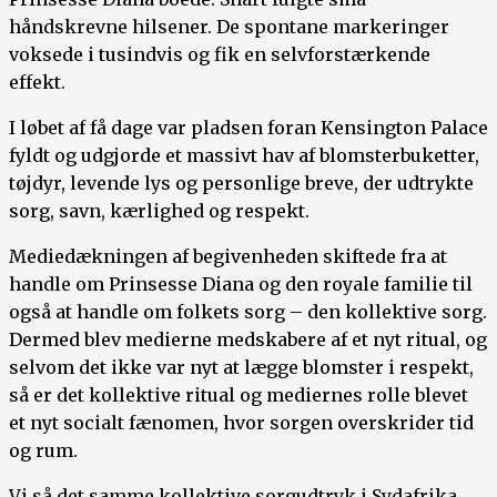
håndskrevne hilsener. De spontane markeringer
voksede i tusindvis og fik en selvforstærkende
effekt.
I løbet af få dage var pladsen foran Kensington Palace
fyldt og udgjorde et massivt hav af blomsterbuketter,
tøjdyr, levende lys og personlige breve, der udtrykte
sorg, savn, kærlighed og respekt.
Mediedækningen af begivenheden skiftede fra at
handle om Prinsesse Diana og den royale familie til
også at handle om folkets sorg – den kollektive sorg.
Dermed blev medierne medskabere af et nyt ritual, og
selvom det ikke var nyt at lægge blomster i respekt,
så er det kollektive ritual og mediernes rolle blevet
et nyt socialt fænomen, hvor sorgen overskrider tid
og rum.
Vi så det samme kollektive sorgudtryk i Sydafrika