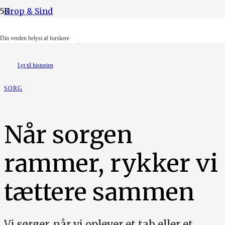
Krop & Sind
Illustration: Oline Jessen
Din verden belyst af forskere
Lyt til historien
SORG
Når sorgen
rammer, rykker vi
tættere sammen
Vi sørger, når vi oplever et tab eller et