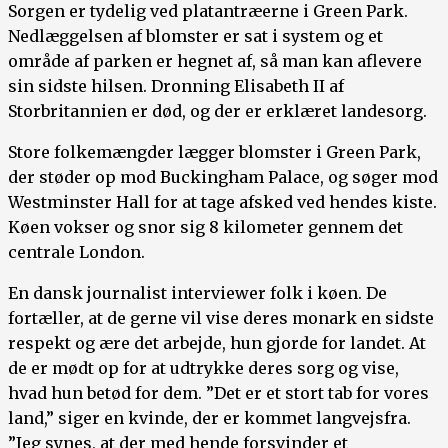
Sorgen er tydelig ved platantræerne i Green Park.
Nedlæggelsen af blomster er sat i system og et
område af parken er hegnet af, så man kan aflevere
sin sidste hilsen. Dronning Elisabeth II af
Storbritannien er død, og der er erklæret landesorg.
Store folkemængder lægger blomster i Green Park,
der støder op mod Buckingham Palace, og søger mod
Westminster Hall for at tage afsked ved hendes kiste.
Køen vokser og snor sig 8 kilometer gennem det
centrale London.
En dansk journalist interviewer folk i køen. De
fortæller, at de gerne vil vise deres monark en sidste
respekt og ære det arbejde, hun gjorde for landet. At
de er mødt op for at udtrykke deres sorg og vise,
hvad hun betød for dem. ”Det er et stort tab for vores
land,” siger en kvinde, der er kommet langvejsfra.
”Jeg synes, at der med hende forsvinder et