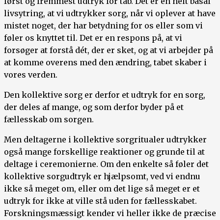
først og fremmest udtryk for tab. Det er en helt basal
livsytring, at vi udtrykker sorg, når vi oplever at have
mistet noget, der har betydning for os eller som vi
føler os knyttet til. Det er en respons på, at vi
forsøger at forstå dét, der er sket, og at vi arbejder på
at komme overens med den ændring, tabet skaber i
vores verden.
Den kollektive sorg er derfor et udtryk for en sorg,
der deles af mange, og som derfor byder på et
fællesskab om sorgen.
Men deltagerne i kollektive sorgritualer udtrykker
også mange forskellige reaktioner og grunde til at
deltage i ceremonierne. Om den enkelte så føler det
kollektive sorgudtryk er hjælpsomt, ved vi endnu
ikke så meget om, eller om det lige så meget er et
udtryk for ikke at ville stå uden for fællesskabet.
Forskningsmæssigt kender vi heller ikke de præcise