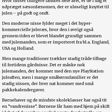
Hvor nisser tidligere fandtes hele året, er de i dag et
udpræget sæsonfænomen, der er uløseligt knyttet til
julen – på godt og ondt.
Den moderne nisse fylder meget i det hyper-
kommercielle juleræs, hvor den i øvrigt også
gennem tiden er blevet blandet grundigt sammen
med julemanden, som er importeret fra bl.a. England,
USA og Holland.
Men mange traditioner trækker stadig tråde tilbage
til fortidens gårdnisse. Det er måske nok
julemanden, der kommer med den nye PlayStation
juleaften, men i mange småbørnsfamilier er det
stadig nissen, der hver nat kommer med små
pakkekalendergaver.
Børnehaver og de mindste skoleklasser har også tit
en “vandrenisse”. Børnene får ham med hjem på skift