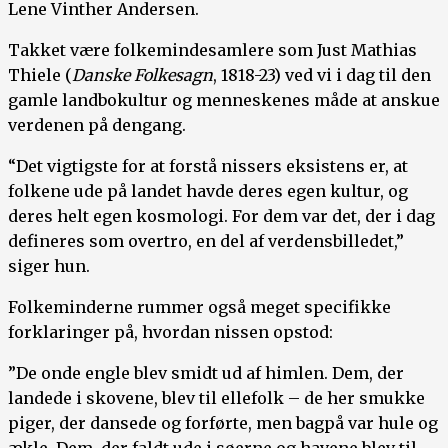
Lene Vinther Andersen.
Takket være folkemindesamlere som Just Mathias
Thiele (
Danske Folkesagn
, 1818-23) ved vi i dag til den
gamle landbokultur og menneskenes måde at anskue
verdenen på dengang.
“Det vigtigste for at forstå nissers eksistens er, at
folkene ude på landet havde deres egen kultur, og
deres helt egen kosmologi. For dem var det, der i dag
defineres som overtro, en del af verdensbilledet,”
siger hun.
Folkeminderne rummer også meget specifikke
forklaringer på, hvordan nissen opstod:
”De onde engle blev smidt ud af himlen. Dem, der
landede i skovene, blev til ellefolk – de her smukke
piger, der dansede og forførte, men bagpå var hule og
ækle. Dem, der faldt ude i søerne og havene blev til