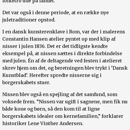
folketro ude på landet.
Det var også i denne periode, at en række nye
juletraditioner opstod.
I en dansk kunsterenklave i Rom, var der i malerens
Constantin Hansen atelier pyntet op med klip af
nisser i julen 1836. Det er det tidligste kendte
eksempel på, at nissen sættes i direkte forbindelse
med julen. Én af de deltagende ved festen i atelieret
skrev hjem om det, og beretningen blev trykt i ’Dansk
Kunstblad’. Herefter spredte nisserne sig i
borgerskabets stuer.
Nissen blev også en spejling af det samfund, som
voksede frem. “Nissen var ugift i sagnene, men fik nu
både kone og børn, så den kom til at ligne
borgerskabets idealer om kernefamilien,” forklarer
historiker Lene Vinther Andersen.