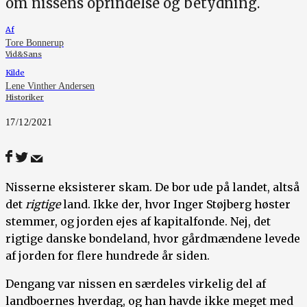
om nissens oprindelse og betydning.
Af
Tore Bonnerup
Vid&Sans
Kilde
Lene Vinther Andersen
Historiker
17/12/2021
Nisserne eksisterer skam. De bor ude på landet, altså
det
rigtige
land. Ikke der, hvor Inger Støjberg høster
stemmer, og jorden ejes af kapitalfonde. Nej, det
rigtige danske bondeland, hvor gårdmændene levede
af jorden for flere hundrede år siden.
Dengang var nissen en særdeles virkelig del af
landboernes hverdag, og han havde ikke meget med