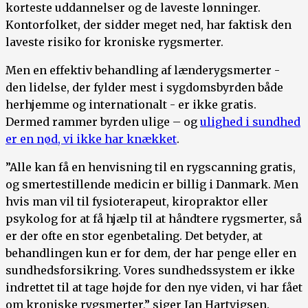
korteste uddannelser og de laveste lønninger.
Kontorfolket, der sidder meget ned, har faktisk den
laveste risiko for kroniske rygsmerter.
Men en effektiv behandling af lænderygsmerter -
den lidelse, der fylder mest i sygdomsbyrden både
herhjemme og internationalt - er ikke gratis.
Dermed rammer byrden ulige – og
ulighed i sundhed
er en nød, vi ikke har knækket
.
”Alle kan få en henvisning til en rygscanning gratis,
og smertestillende medicin er billig i Danmark. Men
hvis man vil til fysioterapeut, kiropraktor eller
psykolog for at få hjælp til at håndtere rygsmerter, så
er der ofte en stor egenbetaling. Det betyder, at
behandlingen kun er for dem, der har penge eller en
sundhedsforsikring. Vores sundhedssystem er ikke
indrettet til at tage højde for den nye viden, vi har fået
om kroniske rygsmerter,” siger Jan Hartvigsen.