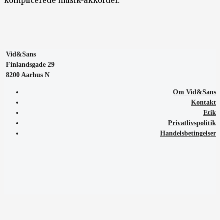
komplicerede musik-akkorder.
Vid&Sans
Finlandsgade 29
8200 Aarhus N
Om Vid&Sans
Kontakt
Etik
Privatlivspolitik
Handelsbetingelser