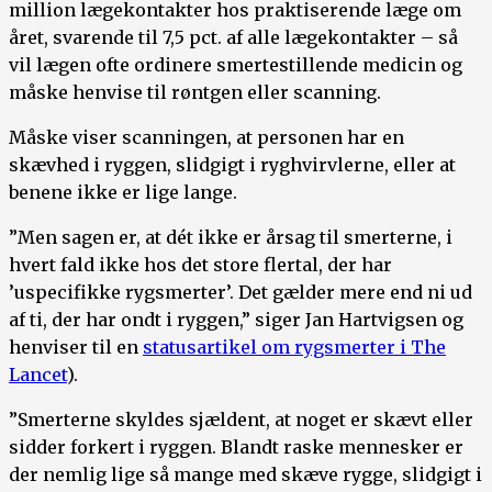
million lægekontakter hos praktiserende læge om
året, svarende til 7,5 pct. af alle lægekontakter – så
vil lægen ofte ordinere smertestillende medicin og
måske henvise til røntgen eller scanning.
Måske viser scanningen, at personen har en
skævhed i ryggen, slidgigt i ryghvirvlerne, eller at
benene ikke er lige lange.
”Men sagen er, at dét ikke er årsag til smerterne, i
hvert fald ikke hos det store flertal, der har
’uspecifikke rygsmerter’. Det gælder mere end ni ud
af ti, der har ondt i ryggen,” siger Jan Hartvigsen og
henviser til en
statusartikel om rygsmerter i The
Lancet
).
”Smerterne skyldes sjældent, at noget er skævt eller
sidder forkert i ryggen. Blandt raske mennesker er
der nemlig lige så mange med skæve rygge, slidgigt i