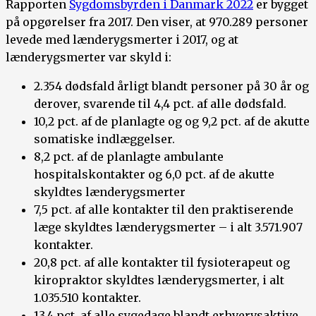
Rapporten
Sygdomsbyrden i Danmark 2022
er bygget
på opgørelser fra 2017. Den viser, at 970.289 personer
levede med lænderygsmerter i 2017, og at
lænderygsmerter var skyld i:
2.354 dødsfald årligt blandt personer på 30 år og
derover, svarende til 4,4 pct. af alle dødsfald.
10,2 pct. af de planlagte og og 9,2 pct. af de akutte
somatiske indlæggelser.
8,2 pct. af de planlagte ambulante
hospitalskontakter og 6,0 pct. af de akutte
skyldtes lænderygsmerter
7,5 pct. af alle kontakter til den praktiserende
læge skyldtes lænderygsmerter – i alt 3.571.907
kontakter.
20,8 pct. af alle kontakter til fysioterapeut og
kiropraktor skyldtes lænderygsmerter, i alt
1.035.510 kontakter.
13,4 pct. af alle sygedage blandt erhvervsaktive