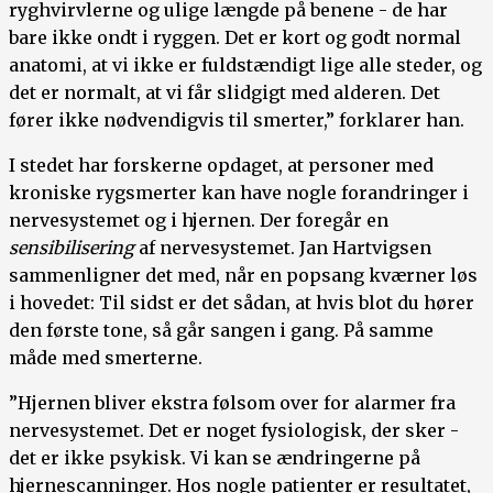
ryghvirvlerne og ulige længde på benene - de har
bare ikke ondt i ryggen. Det er kort og godt normal
anatomi, at vi ikke er fuldstændigt lige alle steder, og
det er normalt, at vi får slidgigt med alderen. Det
fører ikke nødvendigvis til smerter,” forklarer han.
I stedet har forskerne opdaget, at personer med
kroniske rygsmerter kan have nogle forandringer i
nervesystemet og i hjernen. Der foregår en
sensibilisering
af nervesystemet. Jan Hartvigsen
sammenligner det med, når en popsang kværner løs
i hovedet: Til sidst er det sådan, at hvis blot du hører
den første tone, så går sangen i gang. På samme
måde med smerterne.
”Hjernen bliver ekstra følsom over for alarmer fra
nervesystemet. Det er noget fysiologisk, der sker -
det er ikke psykisk. Vi kan se ændringerne på
hjernescanninger. Hos nogle patienter er resultatet,