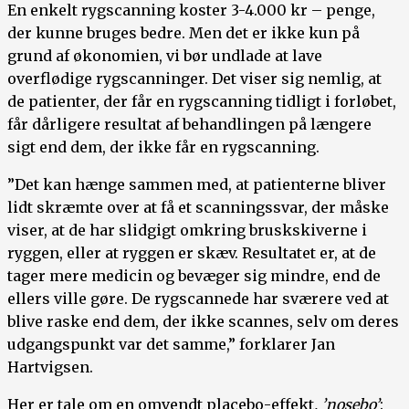
En enkelt rygscanning koster 3-4.000 kr – penge,
der kunne bruges bedre. Men det er ikke kun på
grund af økonomien, vi bør undlade at lave
overflødige rygscanninger. Det viser sig nemlig, at
de patienter, der får en rygscanning tidligt i forløbet,
får dårligere resultat af behandlingen på længere
sigt end dem, der ikke får en rygscanning.
”Det kan hænge sammen med, at patienterne bliver
lidt skræmte over at få et scanningssvar, der måske
viser, at de har slidgigt omkring bruskskiverne i
ryggen, eller at ryggen er skæv. Resultatet er, at de
tager mere medicin og bevæger sig mindre, end de
ellers ville gøre. De rygscannede har sværere ved at
blive raske end dem, der ikke scannes, selv om deres
udgangspunkt var det samme,” forklarer Jan
Hartvigsen.
Her er tale om en omvendt placebo-effekt
, ’nosebo’
: