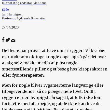
Journalist og redaktør, Vid&Sans
Kilde
Jan Hartvigsen
Professor, Syddansk Universitet
27/04/2023
De fleste har prøvet at have ondt i ryggen. Vi krabber
os rundt som oldinge i nogle dage, og så går det over
af sig selv, måske med hjælp fra nogle
smertestillende piller og et besøg hos kiropraktoren
eller fysioterapeuten.
Men for nogle bliver rygsmerterne langvarige eller
tilbagevendende, så de præger hele livet. Ondt i
ryggen er den hyppigste årsag til, at folk ikke kan
fortsætte med at arbejde, og at de ikke kan leve det
liv, de gerne vil, i fritiden. Resultatet er nedsat