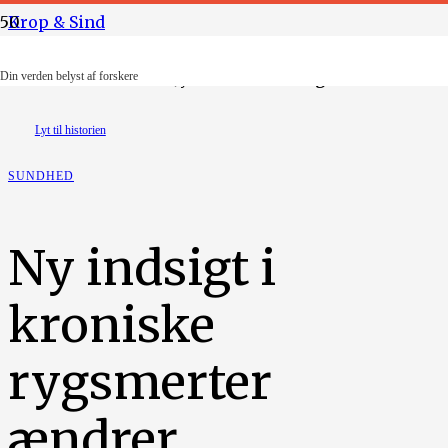
Krop & Sind
Illustration: Maiken Jyndevad Stenvang
Din verden belyst af forskere
Lyt til historien
SUNDHED
Ny indsigt i
kroniske
rygsmerter
ændrer