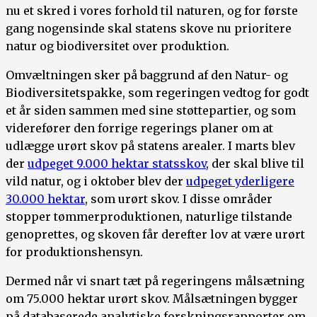
nu et skred i vores forhold til naturen, og for første
gang nogensinde skal statens skove nu prioritere
natur og biodiversitet over produktion.
Omvæltningen sker på baggrund af den Natur- og
Biodiversitetspakke, som regeringen vedtog for godt
et år siden sammen med sine støttepartier, og som
viderefører den forrige regerings planer om at
udlægge urørt skov på statens arealer. I marts blev
der
udpeget 9.000 hektar statsskov
, der skal blive til
vild natur, og i oktober blev der
udpeget yderligere
30.000 hektar
, som urørt skov. I disse områder
stopper tømmerproduktionen, naturlige tilstande
genoprettes, og skoven får derefter lov at være urørt
for produktionshensyn.
Dermed når vi snart tæt på regeringens målsætning
om 75.000 hektar urørt skov. Målsætningen bygger
på databaserede analytiske forskningsrapporter om,