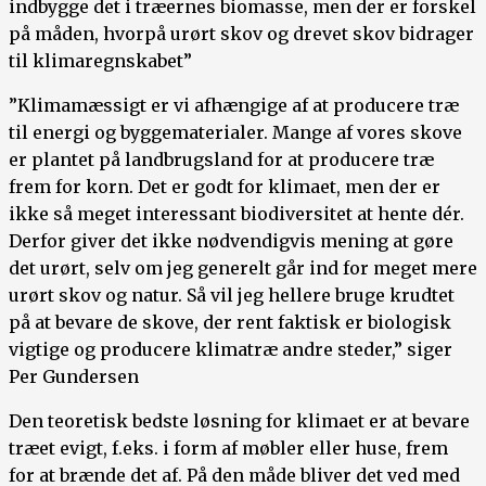
indbygge det i træernes biomasse, men der er forskel
på måden, hvorpå urørt skov og drevet skov bidrager
til klimaregnskabet”
”Klimamæssigt er vi afhængige af at producere træ
til energi og byggematerialer. Mange af vores skove
er plantet på landbrugsland for at producere træ
frem for korn. Det er godt for klimaet, men der er
ikke så meget interessant biodiversitet at hente dér.
Derfor giver det ikke nødvendigvis mening at gøre
det urørt, selv om jeg generelt går ind for meget mere
urørt skov og natur. Så vil jeg hellere bruge krudtet
på at bevare de skove, der rent faktisk er biologisk
vigtige og producere klimatræ andre steder,” siger
Per Gundersen
Den teoretisk bedste løsning for klimaet er at bevare
træet evigt, f.eks. i form af møbler eller huse, frem
for at brænde det af. På den måde bliver det ved med