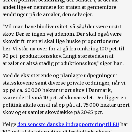
andet lige er nemmere for staten at gennemføre
ændringer på de arealer, den selv ejer.
”Vil man have biodiversitet, så
skal
der være urørt
skov. Der er ingen vej udenom. Der skal også være
skovdrift, men vi skal lige huske proportionerne
her. Vi står nu over for at gå fra omkring 100 pct. til
90 pct. produktionsskov. Langt størstedelen af
arealet er altså stadig produktionsskov,” siger han.
Med de eksisterende og planlagte udpegninger i
statsskovene samt diverse private ordninger, når vi
op på ca. 60.000 hektar urørt skov i Danmark,
svarende til små 10 pct. af skovarealet. Der ligger en
politisk aftale om at nå op på i alt 75.000 hektar urørt
skov og et samlet skovdække på 20-25 pct.
Ifølge
den seneste danske indrapportering til EU
har
100 pct. af de internationalt beskyttede skove i