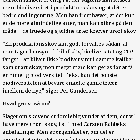
mere biodiversitet i produktionsskov og at dét er
bedre end ingenting. Men han fremhæver, at det kun
er de mere almindelige arter, man kan sikre på den
måde – de truede og sjældne arter kræver urørt skov.
”En produktionsskov kan godt forvaltes sådan, at
man tager hensyn til friluftsliv, biodiversitet og CO2-
fangst. Det bliver ikke biodiversitet i samme kaliber
som urørt skov, men meget mere kan gøres for at få
en rimelig biodiversitet. F.eks. kan det booste
biodiversiteten at bevare enkelte gamle træer
imellem de nye,” siger Per Gundersen.
Hvad gør vi så nu?
Slaget om skovene er foreløbig vundet af dem, der vil
have mere urørt skov, i stil med Carsten Rahbeks
anbefalinger. Men spørgsmålet er, om det er
smartest at gøre det kun på statens arealer og i form