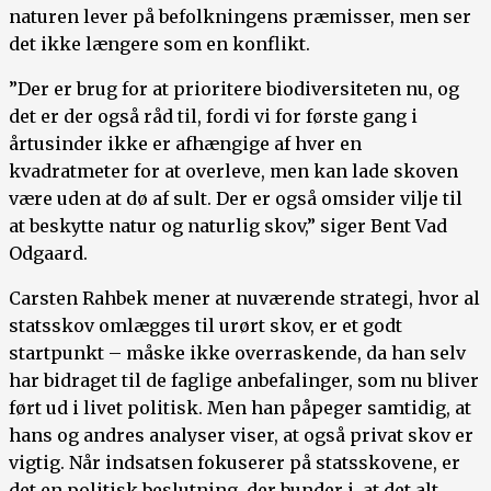
naturen lever på befolkningens præmisser, men ser
det ikke længere som en konflikt.
”Der er brug for at prioritere biodiversiteten nu, og
det er der også råd til, fordi vi for første gang i
årtusinder ikke er afhængige af hver en
kvadratmeter for at overleve, men kan lade skoven
være uden at dø af sult. Der er også omsider vilje til
at beskytte natur og naturlig skov,” siger Bent Vad
Odgaard.
Carsten Rahbek mener at nuværende strategi, hvor al
statsskov omlægges til urørt skov, er et godt
startpunkt – måske ikke overraskende, da han selv
har bidraget til de faglige anbefalinger, som nu bliver
ført ud i livet politisk. Men han påpeger samtidig, at
hans og andres analyser viser, at også privat skov er
vigtig. Når indsatsen fokuserer på statsskovene, er
det en politisk beslutning, der bunder i, at det alt