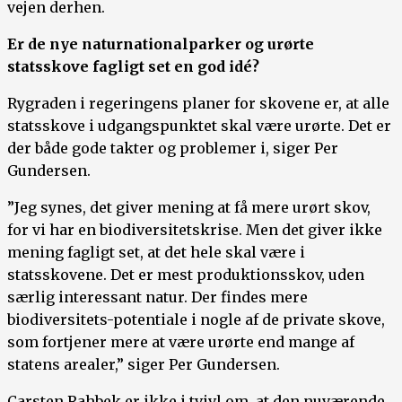
vejen derhen.
Er de nye naturnationalparker og urørte
statsskove fagligt set en god idé?
Rygraden i regeringens planer for skovene er, at alle
statsskove i udgangspunktet skal være urørte. Det er
der både gode takter og problemer i, siger Per
Gundersen.
”Jeg synes, det giver mening at få mere urørt skov,
for vi har en biodiversitetskrise. Men det giver ikke
mening fagligt set, at det hele skal være i
statsskovene. Det er mest produktionsskov, uden
særlig interessant natur. Der findes mere
biodiversitets-potentiale i nogle af de private skove,
som fortjener mere at være urørte end mange af
statens arealer,” siger Per Gundersen.
Carsten Rahbek er ikke i tvivl om, at den nuværende