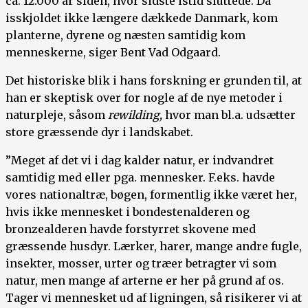
ca. 12.000 år siden, hvor sidste istid sluttede. Da
isskjoldet ikke længere dækkede Danmark, kom
planterne, dyrene og næsten samtidig kom
menneskerne, siger Bent Vad Odgaard.
Det historiske blik i hans forskning er grunden til, at
han er skeptisk over for nogle af de nye metoder i
naturpleje, såsom
rewilding,
hvor man bl.a. udsætter
store græssende dyr i landskabet.
”Meget af det vi i dag kalder natur, er indvandret
samtidig med eller pga. mennesker. F.eks. havde
vores nationaltræ, bøgen, formentlig ikke været her,
hvis ikke mennesket i bondestenalderen og
bronzealderen havde forstyrret skovene med
græssende husdyr. Lærker, harer, mange andre fugle,
insekter, mosser, urter og træer betragter vi som
natur, men mange af arterne er her på grund af os.
Tager vi mennesket ud af ligningen, så risikerer vi at