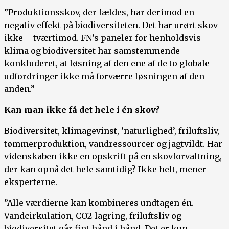
”Produktionsskov, der fældes, har derimod en
negativ effekt på biodiversiteten. Det har urørt skov
ikke – tværtimod. FN’s paneler for henholdsvis
klima og biodiversitet har samstemmende
konkluderet, at løsning af den ene af de to globale
udfordringer ikke må forværre løsningen af den
anden.”
Kan man ikke få det hele i én skov?
Biodiversitet, klimagevinst, ’naturlighed’, friluftsliv,
tømmerproduktion, vandressourcer og jagtvildt. Har
videnskaben ikke en opskrift på en skovforvaltning,
der kan opnå det hele samtidig? Ikke helt, mener
eksperterne.
”Alle værdierne kan kombineres undtagen én.
Vandcirkulation, CO2-lagring, friluftsliv og
biodiversitet går fint hånd i hånd. Det er kun