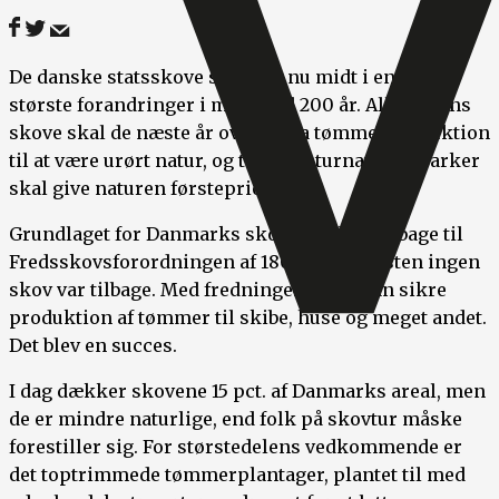
De danske statsskove står lige nu midt i en af de
største forandringer i mere end 200 år. Alle statens
skove skal de næste år overgå fra tømmerproduktion
til at være urørt natur, og ti nye naturnationalparker
skal give naturen førsteprioritet.
Grundlaget for Danmarks skove går helt tilbage til
Fredsskovsforordningen af 1805, hvor næsten ingen
skov var tilbage. Med fredningen ville man sikre
produktion af tømmer til skibe, huse og meget andet.
Det blev en succes.
I dag dækker skovene 15 pct. af Danmarks areal, men
de er mindre naturlige, end folk på skovtur måske
forestiller sig. For størstedelens vedkommende er
det toptrimmede tømmerplantager, plantet til med