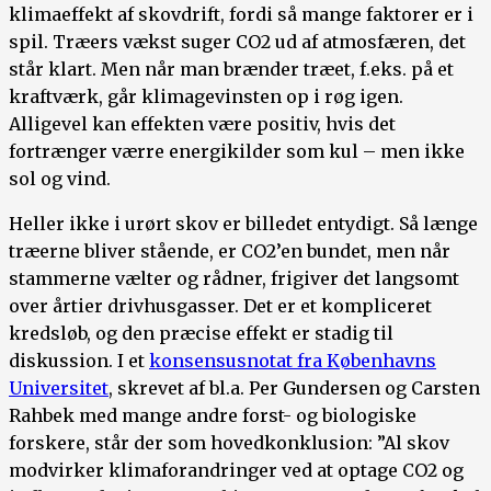
klimaeffekt af skovdrift, fordi så mange faktorer er i
spil. Træers vækst suger CO2 ud af atmosfæren, det
står klart. Men når man brænder træet, f.eks. på et
kraftværk, går klimagevinsten op i røg igen.
Alligevel kan effekten være positiv, hvis det
fortrænger værre energikilder som kul – men ikke
sol og vind.
Heller ikke i urørt skov er billedet entydigt. Så længe
træerne bliver stående, er CO2’en bundet, men når
stammerne vælter og rådner, frigiver det langsomt
over årtier drivhusgasser. Det er et kompliceret
kredsløb, og den præcise effekt er stadig til
diskussion. I et
konsensusnotat fra Københavns
Universitet
, skrevet af bl.a. Per Gundersen og Carsten
Rahbek med mange andre forst- og biologiske
forskere, står der som hovedkonklusion: ”Al skov
modvirker klimaforandringer ved at optage CO2 og