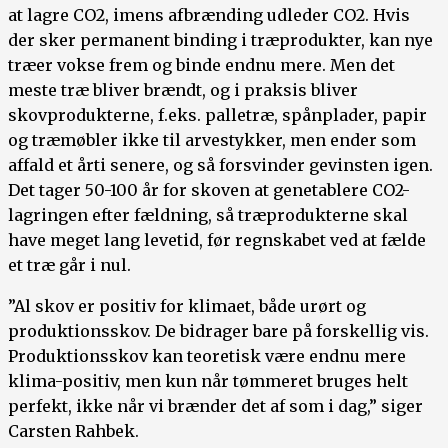
at lagre CO2, imens afbrænding udleder CO2. Hvis
der sker permanent binding i træprodukter, kan nye
træer vokse frem og binde endnu mere. Men det
meste træ bliver brændt, og i praksis bliver
skovprodukterne, f.eks. palletræ, spånplader, papir
og træmøbler ikke til arvestykker, men ender som
affald et årti senere, og så forsvinder gevinsten igen.
Det tager 50-100 år for skoven at genetablere CO2-
lagringen efter fældning, så træprodukterne skal
have meget lang levetid, før regnskabet ved at fælde
et træ går i nul.
”Al skov er positiv for klimaet, både urørt og
produktionsskov. De bidrager bare på forskellig vis.
Produktionsskov kan teoretisk være endnu mere
klima-positiv, men kun når tømmeret bruges helt
perfekt, ikke når vi brænder det af som i dag,” siger
Carsten Rahbek.