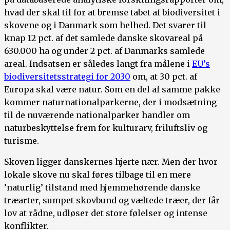
hvad der skal til for at bremse tabet af biodiversitet i
skovene og i Danmark som helhed. Det svarer til
knap 12 pct. af det samlede danske skovareal på
630.000 ha og under 2 pct. af Danmarks samlede
areal. Indsatsen er således langt fra målene i
EU’s
biodiversitetsstrategi for 2030
om, at 30 pct. af
Europa skal være natur. Som en del af samme pakke
kommer naturnationalparkerne, der i modsætning
til de nuværende nationalparker handler om
naturbeskyttelse frem for kulturarv, friluftsliv og
turisme.
Skoven ligger danskernes hjerte nær. Men der hvor
lokale skove nu skal føres tilbage til en mere
’naturlig’ tilstand med hjemmehørende danske
træarter, sumpet skovbund og væltede træer, der får
lov at rådne, udløser det store følelser og intense
konflikter.