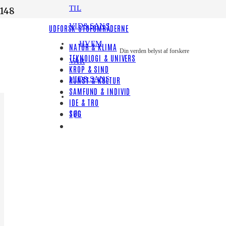
TIL
VID&SANS
UDFORSK STOFOMRÅDERNE
HVEM
NATUR & KLIMA
Din verden belyst af forskere
TEKNOLOGI & UNIVERS
VAR
KROP & SIND
VID&SANS
KUNST & KULTUR
SAMFUND & INDIVID
IDE & TRO
SØG