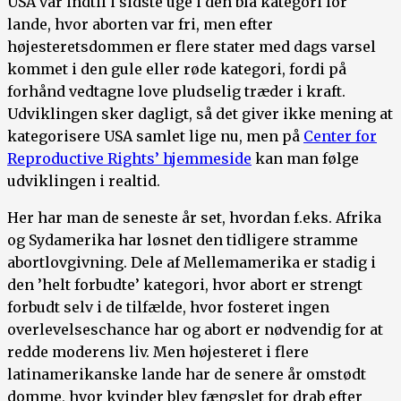
USA var indtil i sidste uge i den blå kategori for
lande, hvor aborten var fri, men efter
højesteretsdommen er flere stater med dags varsel
kommet i den gule eller røde kategori, fordi på
forhånd vedtagne love pludselig træder i kraft.
Udviklingen sker dagligt, så det giver ikke mening at
kategorisere USA samlet lige nu, men på
Center for
Reproductive Rights’ hjemmeside
kan man følge
udviklingen i realtid.
Her har man de seneste år set, hvordan f.eks. Afrika
og Sydamerika har løsnet den tidligere stramme
abortlovgivning. Dele af Mellemamerika er stadig i
den ’helt forbudte’ kategori, hvor abort er strengt
forbudt selv i de tilfælde, hvor fosteret ingen
overlevelseschance har og abort er nødvendig for at
redde moderens liv. Men højesteret i flere
latinamerikanske lande har de senere år omstødt
domme, hvor kvinder blev fængslet for drab efter