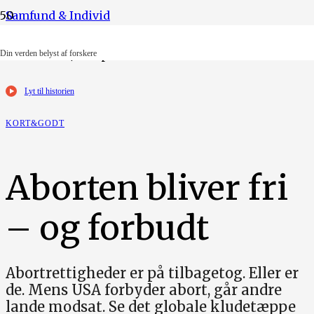
Samfund & Individ
Foto: Ritzau/Scanpix.
Din verden belyst af forskere
Lyt til historien
KORT&GODT
Aborten bliver fri
– og forbudt
Abortrettigheder er på tilbagetog. Eller er
de. Mens USA forbyder abort, går andre
lande modsat. Se det globale kludetæppe