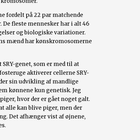
23 kromosomer.
ne fordelt på 22 par matchende
e fleste mennesker har i alt 46
lser og biologiske variationer.
ens mænd har kønskromosomerne
 SRY-genet, som er med til at
 fosteruge aktiverer cellerne SRY-
der sin udvikling af mandlige
llem kønnene kun genetisk. Jeg
piger, hvor der er gået noget galt.
t alle kan blive piger, men der
eng. Det afhænger vist af øjnene,
es.