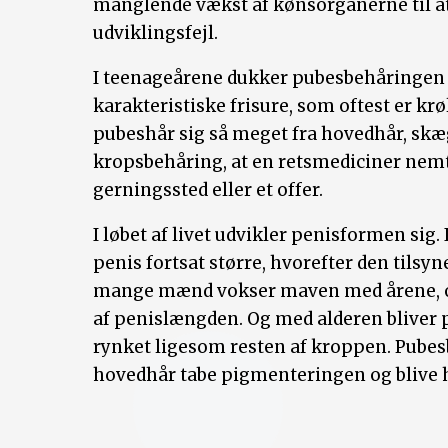
manglende vækst af kønsorganerne til a
udviklingsfejl.
I teenageårene dukker pubesbehåringen o
karakteristiske frisure, som oftest er kr
pubeshår sig så meget fra hovedhår, sk
kropsbehåring, at en retsmediciner nem
gerningssted eller et offer.
I løbet af livet udvikler penisformen sig.
penis fortsat større, hvorefter den tils
mange mænd vokser maven med årene, og 
af penislængden. Og med alderen bliver
rynket ligesom resten af kroppen. Pube
hovedhår tabe pigmenteringen og blive hv