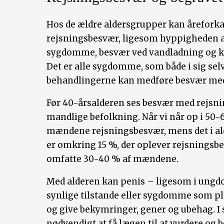
Hos de ældre aldersgrupper kan åreforka
rejsningsbesvær, ligesom hyppigheden a
sygdomme, besvær ved vandladning og kr
Det er alle sygdomme, som både i sig sel
behandlingerne kan medføre besvær med a
Før 40-årsalderen ses besvær med rejsni
mandlige befolkning. Når vi når op i 50-6
mændene rejsningsbesvær, mens det i a
er omkring 15 %, der oplever rejsningsbesv
omfatte 30-40 % af mændene.
Med alderen kan penis – ligesom i ung
synlige tilstande eller sygdomme som ple
og give bekymringer, gener og ubehag. I 
nødvendigt at få lægen til at vurdere o