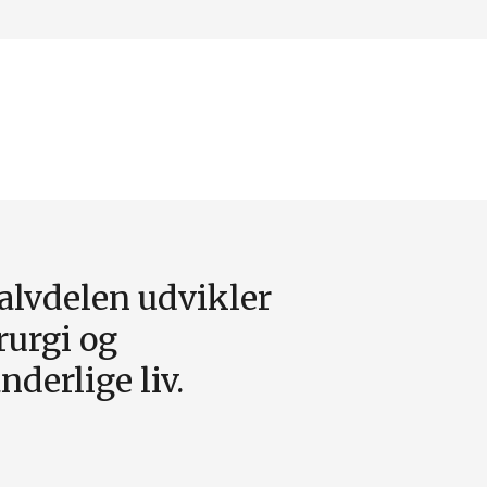
halvdelen udvikler
rurgi og
derlige liv.