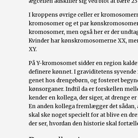
ægcellen adskiller sig ved blot at bære 
I kroppens øvrige celler er kromosomer
kromosomer og et par kønskromosomer. D
kromosomer, men også her er der undtage
Kvinder har kønskromosomerne XX, m
XY.
På Y-kromosomet sidder en region kaldet
definere kønnet. I graviditetens syvende
genet hos drengebørn, og fosteret begyn
kønsorganer. Indtil da er forskellen me
kender en kollega, der siger, at drenge er 
En anden kollega fremlægger det sådan, a
skal ske noget specielt for at blive en dr
der ser, hvordan den historie skal fortæll