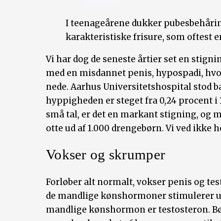
I teenageårene dukker pubesbehåring
karakteristiske frisure, som oftest er
Vi har dog de seneste årtier set en stignin
med en misdannet penis, hypospadi, hvor
nede. Aarhus Universitetshospital stod ba
hyppigheden er steget fra 0,24 procent i 1
små tal, er det en markant stigning, og m
otte ud af 1.000 drengebørn. Vi ved ikke h
Vokser og skrumper
Forløber alt normalt, vokser penis og te
de mandlige kønshormoner stimulerer ud
mandlige kønshormon er testosteron. B