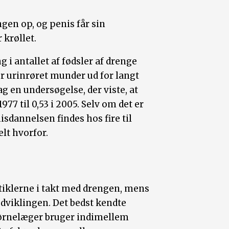
en op, og penis får sin
 krøllet.
g i antallet af fødsler af drenge
 urinrøret munder ud for langt
g en undersøgelse, der viste, at
977 til 0,53 i 2005. Selv om det er
isdannelsen findes hos fire til
elt hvorfor.
stiklerne i takt med drengen, mens
viklingen. Det bedst kendte
ørnelæger bruger indimellem