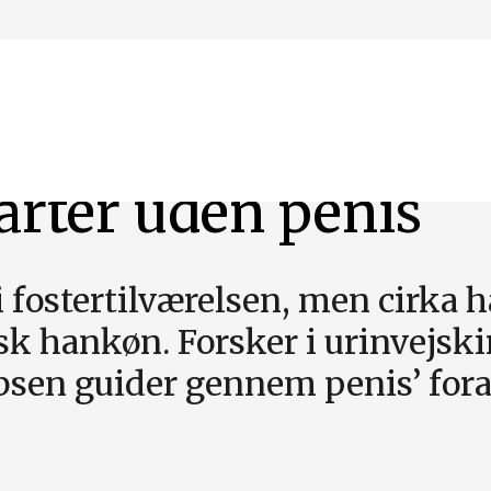
arter uden penis
 fostertilværelsen, men cirka 
k hankøn. Forsker i urinvejski
bsen guider gennem penis’ foran