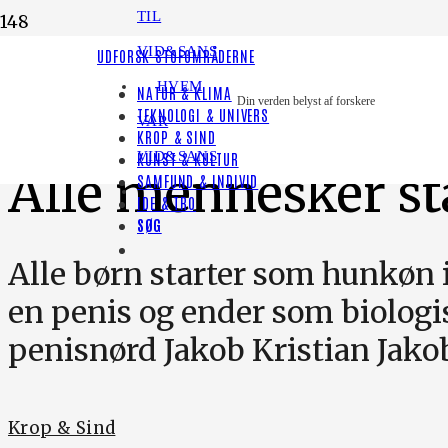
TIL
VID&SANS
LYT TIL HISTORIEN
UDFORSK STOFOMRÅDERNE
HVEM
NATUR & KLIMA
BOGUDDRAG
Din verden belyst af forskere
TEKNOLOGI & UNIVERS
VAR
KROP & SIND
VID&SANS
KUNST & KULTUR
Alle mennesker st
SAMFUND & INDIVID
IDE & TRO
SØG
Alle børn starter som hunkøn i
en penis og ender som biologis
penisnørd Jakob Kristian Jako
Krop & Sind