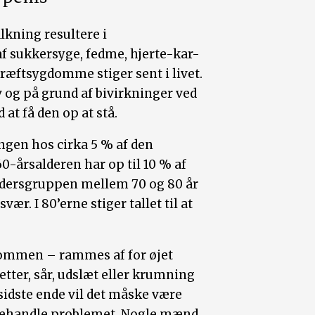
lkning resultere i
f sukkersyge, fedme, hjerte-kar-
æftsygdomme stiger sent i livet.
v og på grund af bivirkninger ved
t få den op at stå.
ngen hos cirka 5 % af den
0-årsalderen har op til 10 % af
ldersgruppen mellem 70 og 80 år
ær. I 80’erne stiger tallet til at
dommen – rammes af for øjet
tter, sår, udslæt eller krumning
sidste ende vil det måske være
g behandle problemet. Nogle mænd