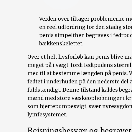
Verden over tiltager problemerne me
en reel udfordring for den stadig st
penis simpelthen begraves i fedtpud
bækkenskelettet.
Over et helt livsforløb kan penis blive 
meget på i vægt, fordi fedtpudens størr
med til at bestemme længden på penis. 
fedtet i underhuden på den nederste del
fuldstændigt. Denne tilstand kaldes begr
mænd med store væskeophobninger i k
som hjertepumpesvigt, svær nyresygdom 
lymfesystemet.
Rejsningsbesvær og begravet