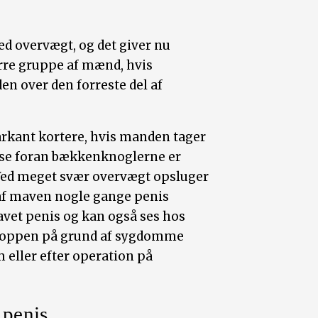
d overvægt, og det giver nu
ørre gruppe af mænd, hvis
en over den forreste del af
markant kortere, hvis manden tager
else foran bækkenknoglerne er
Ved meget svær overvægt opsluger
 af maven nogle gange penis
avet penis og kan også ses hos
roppen på grund af sygdomme
eller efter operation på
 penis