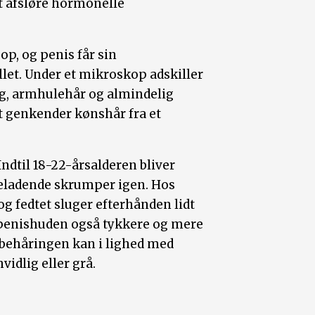
t afsløre hormonelle
p, og penis får sin
øllet. Under et mikroskop adskiller
æg, armhulehår og almindelig
t genkender kønshår fra et
 Indtil 18-22-årsalderen bliver
yneladende skrumper igen. Hos
fedtet sluger efterhånden lidt
 penishuden også tykkere og mere
sbehåringen kan i lighed med
idlig eller grå.