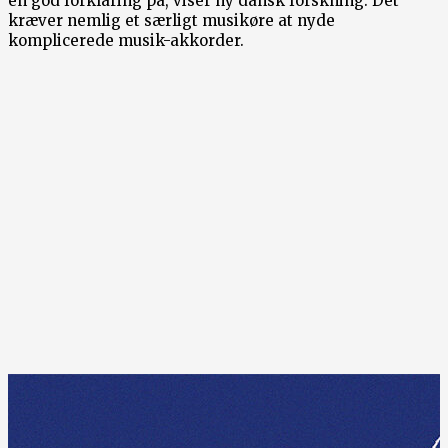
en god forklaring på, viser ny dansk forskning. Det
kræver nemlig et særligt musikøre at nyde
komplicerede musik-akkorder.