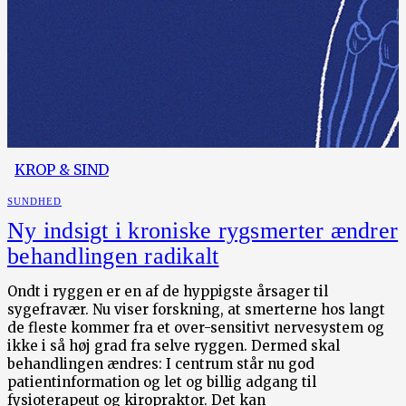
KROP & SIND
SUNDHED
Ny indsigt i kroniske rygsmerter ændrer
behandlingen radikalt
Ondt i ryggen er en af de hyppigste årsager til
sygefravær. Nu viser forskning, at smerterne hos langt
de fleste kommer fra et over-sensitivt nervesystem og
ikke i så høj grad fra selve ryggen. Dermed skal
behandlingen ændres: I centrum står nu god
patientinformation og let og billig adgang til
fysioterapeut og kiropraktor. Det kan