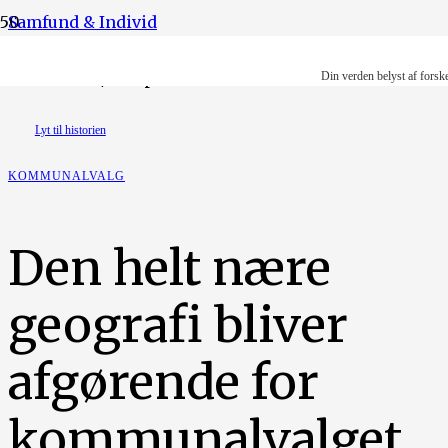
Samfund & Individ
Foto: Ritzau/Scanpix
Din verden belyst af forsk
Lyt til historien
KOMMUNALVALG
Den helt nære
geografi bliver
afgørende for
kommunalvalget