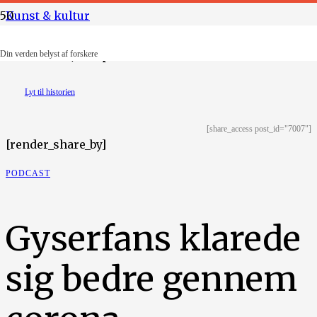
Kunst & kultur
Foto: Ritzau/Scanpix
Din verden belyst af forskere
Lyt til historien
[share_access post_id="7007"]
[render_share_by]
PODCAST
Gyserfans klarede
sig bedre gennem