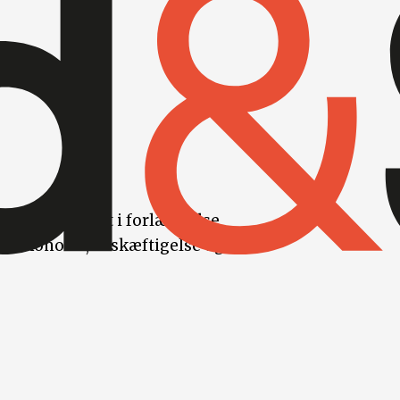
med ligger det i forlængelse
om økonomi, beskæftigelse og