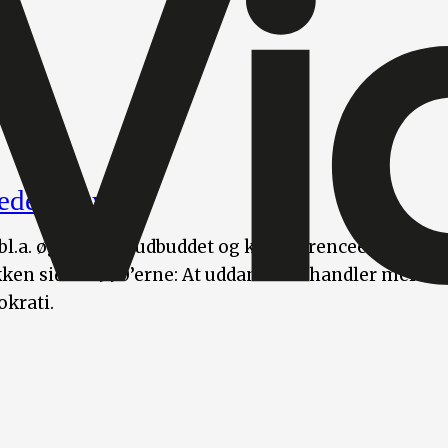
edets skyld?
bl.a. øge arbejdsudbuddet og konkurrenceevnen. Der
kken siden 1990’erne: At uddannelse handler mere 
krati.