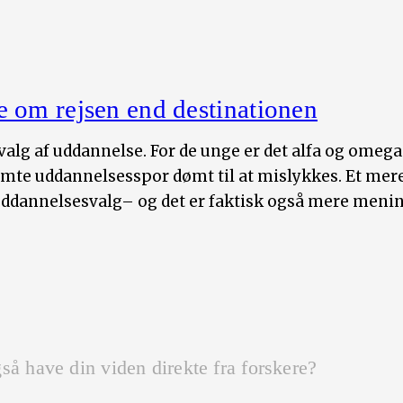
 om rejsen end destinationen
 valg af uddannelse. For de unge er det alfa og omeg
emte uddannelsesspor dømt til at mislykkes. Et mere
uddannelsesvalg– og det er faktisk også mere mening
så have din viden direkte fra forskere?